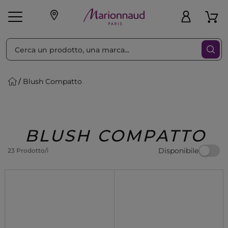
Ordina per
Filtra
Blush Compatto
Make-up
Profumi
🎁 Idee
Corpo
Uomo
Marche
Capelli
Regalo
BLUSH COMPATTO
Disponibile
23 Prodotto/i