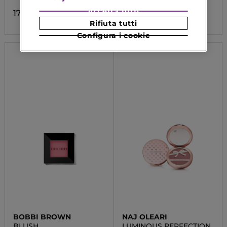
Accetta tutti
17,90 €
5,52 €
Da
Rifiuta tutti
Configura i cookie
BOBBI BROWN
NAJ OLEARI
BLUSH
LUMINOUS PERFECTION