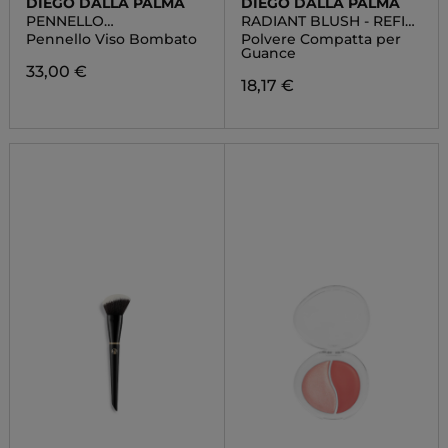
DIEGO DALLA PALMA
DIEGO DALLA PALMA
PENNELLO
RADIANT BLUSH - REFILL
PROFESSIONALE
SYSTEM
Pennello Viso Bombato
Polvere Compatta per
Guance
33,00 €
18,17 €