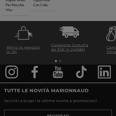
Miglior Acido
Ciglia Finte
Per Macchie
Con Colla
Viso
Consegna Gratuita
Ritiro in negozio
Camp
da 35€​ in 24/48H
in 2H
Oma
TUTTE LE NOVITÀ MARIONNAUD
Iscriviti e scopri le ultime novità e promozioni!
REGISTRATI