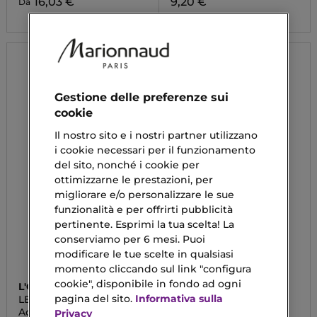
16,03 €
9,20 €
Da
Gestione delle preferenze sui
cookie
Il nostro sito e i nostri partner utilizzano
i cookie necessari per il funzionamento
del sito, nonché i cookie per
ottimizzarne le prestazioni, per
migliorare e/o personalizzare le sue
funzionalità e per offrirti pubblicità
pertinente. Esprimi la tua scelta! La
conserviamo per 6 mesi. Puoi
modificare le tue scelte in qualsiasi
momento cliccando sul link "configura
cookie", disponibile in fondo ad ogni
L'ORÉAL PARIS
PUROBIO
pagina del sito.
Informativa sulla
LE BLUSH
MAKE ME BLUSH
Accord Parfait Le Blush
Blush Compatto Refill
Privacy