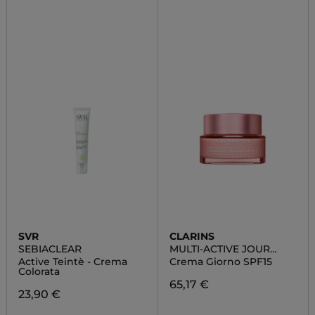
SVR
CLARINS
SEBIACLEAR
MULTI-ACTIVE JOUR
SPF15
Active Teintè - Crema
Crema Giorno SPF15
Colorata
65,17 €
23,90 €