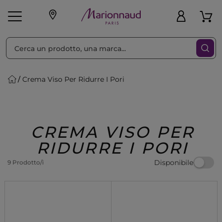
Ordina per
Filtra
Crema Viso Per Ridurre I Pori
Make-up
Profumi
🎁 Idee
Corpo
Uomo
Marche
Capelli
Regalo
CREMA VISO PER
RIDURRE I PORI
Disponibile
9 Prodotto/i