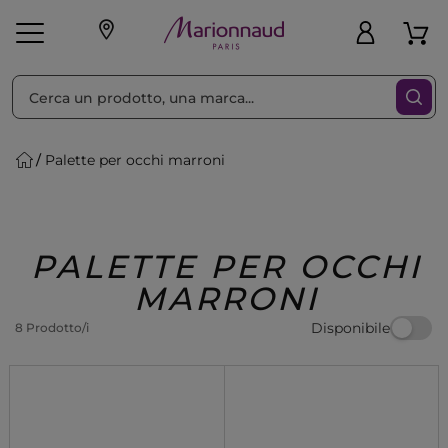
Ordina per
Filtra
Palette per occhi marroni
Make-up
Profumi
🎁 Idee
Corpo
Uomo
Marche
Capelli
Regalo
PALETTE PER OCCHI
MARRONI
Disponibile
8 Prodotto/i