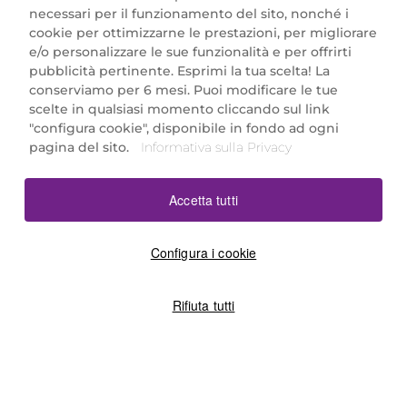
necessari per il funzionamento del sito, nonché i
cookie per ottimizzarne le prestazioni, per migliorare
e/o personalizzare le sue funzionalità e per offrirti
Marionnaud Parfumeries Italia S.r.l.
pubblicità pertinente. Esprimi la tua scelta! La
Largo Fiera Milano 5, 20017 Rho (MI)
conserviamo per 6 mesi. Puoi modificare le tue
REA Milano 1650024 con P.IVA 13425220152.
scelte in qualsiasi momento cliccando sul link
SCARICA LA NOSTRA APP
"configura cookie", disponibile in fondo ad ogni
pagina del sito.
Informativa sulla Privacy
Accetta tutti
Configura i cookie
Rifiuta tutti
©2026 Marionnaud
|
Sitemap