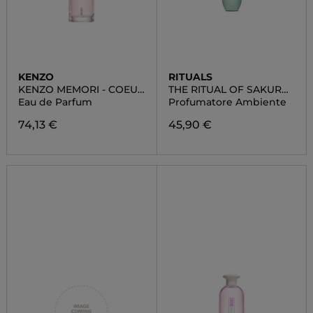
KENZO
RITUALS
KENZO MEMORI - COEUR
THE RITUAL OF SAKURA
AZUKI
FRAGRANCE STICKS
Eau de Parfum
Profumatore Ambiente
74,13 €
45,90 €