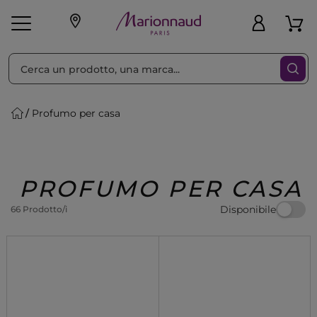
Ordina per
Filtra
Profumo per casa
Make-up
Profumi
🎁 Idee
Corpo
Uomo
Marche
Capelli
Regalo
PROFUMO PER CASA
Disponibile
66 Prodotto/i