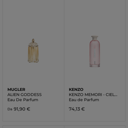
MUGLER
KENZO
ALIEN GODDESS
KENZO MEMORI - CIEL
MAGNOLIA
Eau De Parfum
Eau de Parfum
91,90 €
74,13 €
Da