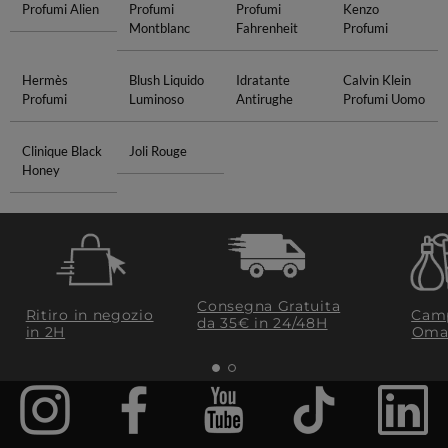
Profumi Alien
Profumi
Profumi
Kenzo
Montblanc
Fahrenheit
Profumi
Hermès
Blush Liquido
Idratante
Calvin Klein
Profumi
Luminoso
Antirughe
Profumi Uomo
Clinique Black
Joli Rouge
Honey
Consegna Gratuita
Ritiro in negozio
Camp
da 35€​ in 24/48H
in 2H
Oma