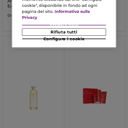
ANGEL FANTASM
TERRACOTTA
cookie", disponibile in fondo ad ogni
Eau De Parfum
La Poudre Bronzante -
Ricarica
pagina del sito.
Informativa sulla
91,90 €
Da
Privacy
51,50 €
Da
Accetta tutti
Rifiuta tutti
Configura i cookie