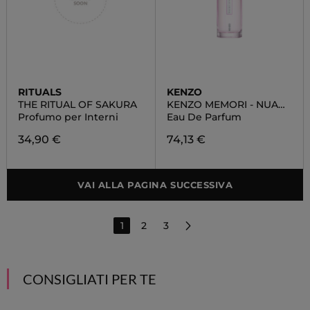
RITUALS
KENZO
THE RITUAL OF SAKURA
KENZO MEMORI - NUAGE
CERISIER
Profumo per Interni
Eau De Parfum
34,90 €
74,13 €
VAI ALLA PAGINA SUCCESSIVA
1
2
3
CONSIGLIATI PER TE