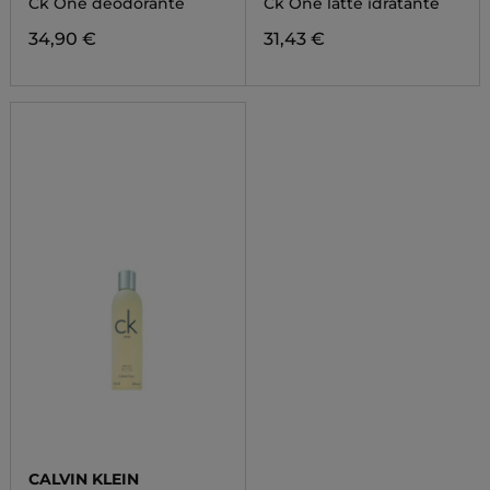
Ck One deodorante
Ck One latte idratante
34,90 €
31,43 €
CALVIN KLEIN