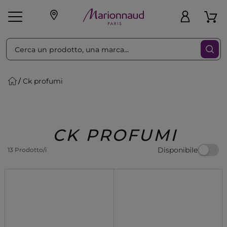
Ordina per
Filtra
Ck profumi
Make-up
Profumi
🎁 Idee
Corpo
Uomo
Marche
Capelli
Regalo
CK PROFUMI
Disponibile
13 Prodotto/i