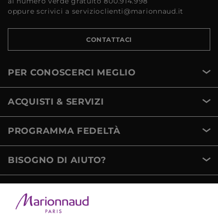
al numero verde gratuito 800.914.998
oppure scrivici a servizioclienti@marionnaud.it
CONTATTACI
PER CONOSCERCI MEGLIO
ACQUISTI & SERVIZI
PROGRAMMA FEDELTÀ
BISOGNO DI AIUTO?
METODI DI PAGAMENTO