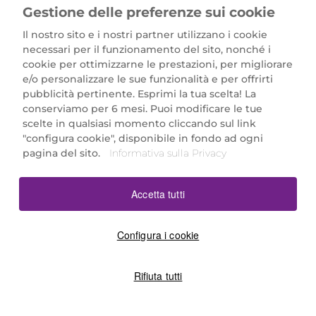
Gestione delle preferenze sui cookie
Il nostro sito e i nostri partner utilizzano i cookie
necessari per il funzionamento del sito, nonché i
cookie per ottimizzarne le prestazioni, per migliorare
e/o personalizzare le sue funzionalità e per offrirti
Marionnaud Parfumeries Italia S.r.l.
pubblicità pertinente. Esprimi la tua scelta! La
Largo Fiera Milano 5, 20017 Rho (MI)
conserviamo per 6 mesi. Puoi modificare le tue
REA Milano 1650024 con P.IVA 13425220152.
scelte in qualsiasi momento cliccando sul link
SCARICA LA NOSTRA APP
"configura cookie", disponibile in fondo ad ogni
pagina del sito.
Informativa sulla Privacy
Accetta tutti
Configura i cookie
Rifiuta tutti
©2026 Marionnaud
|
Sitemap