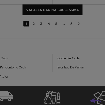
VAI ALLA PAGINA SUCCESSIVA
1
2
3
4
5
...
8
 Occhi
Gocce Per Occhi
 Per Contorno Occhi
Eros Eau De Parfum
Attiva