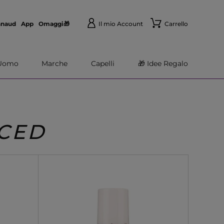
nnaud
App
Omaggi🎁
Il mio Account
Carrello
Uomo
Marche
Capelli
🎁 Idee Regalo
CED