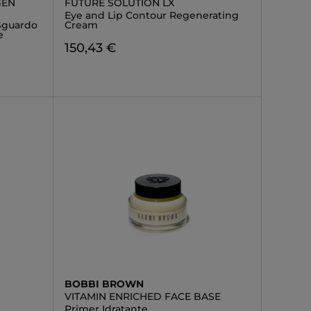
GEN
FUTURE SOLUTION LX
Eye and Lip Contour Regenerating
 Sguardo
Cream
e
150,43 €
BOBBI BROWN
VITAMIN ENRICHED FACE BASE
Primer Idratante