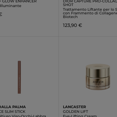
+ GLOW ENHANCER
DIOR CAPTURE PRO-COLLA
SHOT
 Illuminante
Trattamento Liftante per lo
con Frammento di Collagen
€
Biotech
123,90 €
DALLA PALMA
LANCASTER
E SLIM STICK
GOLDEN LIFT
ltiuso Viso-Occhi-Labbra
Eye-Lifting Cream