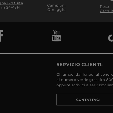
na Gratuita
Campioni
Reso
​ in 24/48H
Omaggio
Gratui
SERVIZIO CLIENTI:
Chiamaci dal lunedì al venerd
al numero verde gratuito 80
oppure scrivici a serviziocli
CONTATTACI