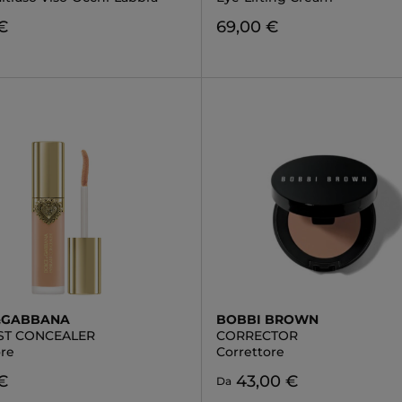
€
69,00 €
&GABBANA
BOBBI BROWN
ST CONCEALER
CORRECTOR
ore
Correttore
€
43,00 €
Da