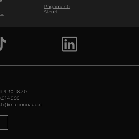
Pagamenti
Sicuri
to
ì 9:30-18:30
0.914.998
enti@marionnaud.it