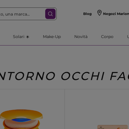
Blog
Negozi Mario
Solari ☀️
Make-Up
Novità
Corpo
NTORNO OCCHI FA