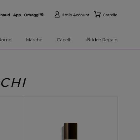
nnaud
App
Omaggi🎁
Il mio Account
Carrello
Uomo
Marche
Capelli
🎁 Idee Regalo
CHI