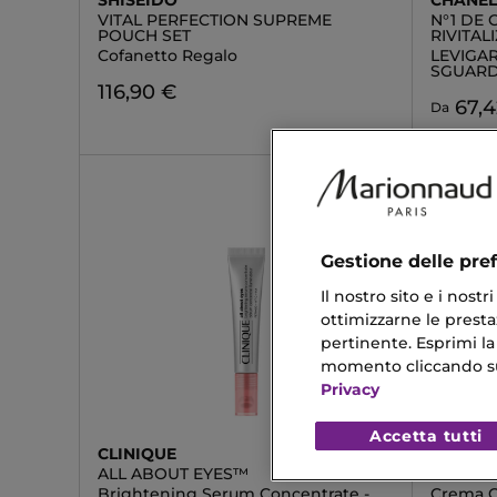
SHISEIDO
CHANE
VITAL PERFECTION SUPREME
N°1 DE 
POUCH SET
RIVITAL
Cofanetto Regalo
LEVIGAR
SGUAR
116,90 €
67,4
Da
Gestione delle pre
Il nostro sito e i nost
ottimizzarne le prestaz
pertinente. Esprimi la
momento cliccando sul 
Privacy
Accetta tutti
CLINIQUE
GIVENC
ALL ABOUT EYES™
SCULPT
Brightening Serum Concentrate -
Crema C