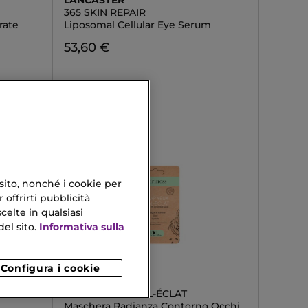
LANCASTER
365 SKIN REPAIR
rate
Liposomal Cellular Eye Serum
53,60 €
 sito, nonché i cookie per
 offrirti pubblicità
celte in qualsiasi
el sito.
Informativa sulla
Configura i cookie
QIRINESS
WRAP YEUX HYAL-ÉCLAT
Maschera Radianza Contorno Occhi