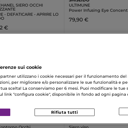
L
SHISEIDO
CHANEL SIERO OCCHI
ULTIMUNE
IZZANTE
Power Infusing Eye Concent
E - DEFATICARE - APRIRE LO
DO
79,90 €
2 €
ferenze sui cookie
ri partner utilizzano i cookie necessari per il funzionamento del
ioni, per migliorare e/o personalizzare le sue funzionalità e per
 tua scelta! La conserviamo per 6 mesi. Puoi modificare le tue s
link "configura cookie", disponibile in fondo ad ogni pagina d
Rifiuta tutti
HY
CLARINS
URAL
MULTI ACTIVE SERUM
ontorno Occhi
Siero viso