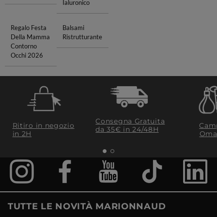
Ialuronico
Regalo Festa
Balsami
Della Mamma
Ristrutturante
Contorno
Occhi 2026
Consegna Gratuita
Ritiro in negozio
Camp
da 35€​ in 24/48H
in 2H
Oma
TUTTE LE NOVITÀ MARIONNAUD