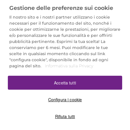
Gestione delle preferenze sui cookie
Il nostro sito e i nostri partner utilizzano i cookie
necessari per il funzionamento del sito, nonché i
cookie per ottimizzarne le prestazioni, per migliorare
e/o personalizzare le sue funzionalità e per offrirti
Marionnaud Parfumeries Italia S.r.l.
pubblicità pertinente. Esprimi la tua scelta! La
Largo Fiera Milano 5, 20017 Rho (MI)
conserviamo per 6 mesi. Puoi modificare le tue
REA Milano 1650024 con P.IVA 13425220152.
scelte in qualsiasi momento cliccando sul link
SCARICA LA NOSTRA APP
"configura cookie", disponibile in fondo ad ogni
pagina del sito.
Informativa sulla Privacy
Accetta tutti
Configura i cookie
Rifiuta tutti
©2026 Marionnaud
|
Sitemap