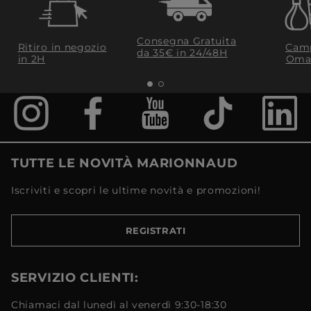
Consegna Gratuita
Ritiro in negozio
Camp
da 35€​ in 24/48H
in 2H
Oma
TUTTE LE NOVITÀ MARIONNAUD
Iscriviti e scopri le ultime novità e promozioni!
REGISTRATI
SERVIZIO CLIENTI:
Chiamaci dal lunedì al venerdì 9:30-18:30