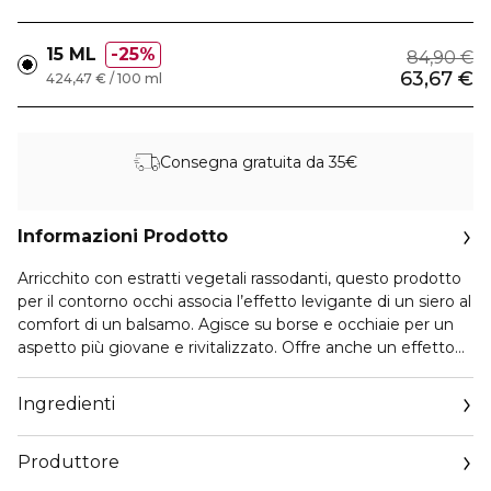
15 ML
25%
84,90 €
63,67 €
424,47 € / 100 ml
Consegna gratuita da 35€
Informazioni Prodotto
Arricchito con estratti vegetali rassodanti, questo prodotto
per il contorno occhi associa l’effetto levigante di un siero al
comfort di un balsamo. Agisce su borse e occhiaie per un
aspetto più giovane e rivitalizzato. Offre anche un effetto
rivitalizzante grazie a perle di nuova generazione che
donano luminosità e una texture levigante. La sua fragranza
Ingredienti
discreta dal profumo di rosa e camelia lascia una piacevole
sensazione di freschezza sulla pelle.
Produttore