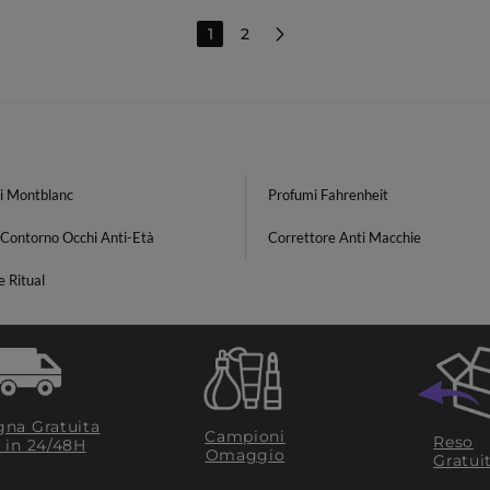
1
2
i Montblanc
Profumi Fahrenheit
Contorno Occhi Anti-Età
Correttore Anti Macchie
 Ritual
na Gratuita
Campioni
Reso
​ in 24/48H
Omaggio
Gratui