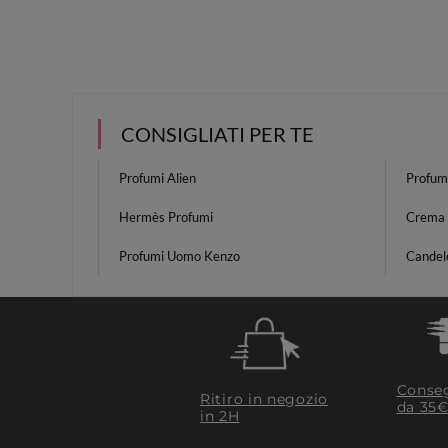
CONSIGLIATI PER TE
Profumi Alien
Profum
Hermès Profumi
Crema 
Profumi Uomo Kenzo
Candele
Conseg
Ritiro in negozio
da 35€
in 2H