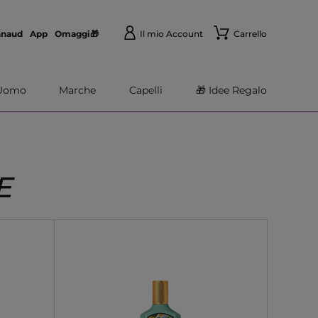
nnaud
App
Omaggi🎁
Il mio Account
Carrello
Uomo
Marche
Capelli
🎁 Idee Regalo
E