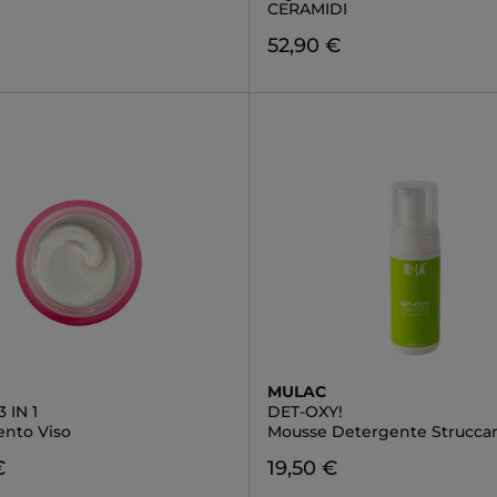
CERAMIDI
€
52,90 €
MULAC
3 IN 1
DET-OXY!
ento Viso
Mousse Detergente Strucca
€
19,50 €