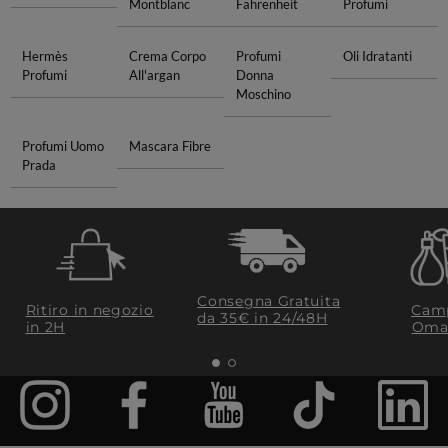
Montblanc
Fahrenheit
Profumi
Hermès
Crema Corpo
Profumi
Oli Idratanti
Profumi
All'argan
Donna
Moschino
Profumi Uomo
Mascara Fibre
Prada
Consegna Gratuita
Ritiro in negozio
Camp
da 35€​ in 24/48H
in 2H
Oma