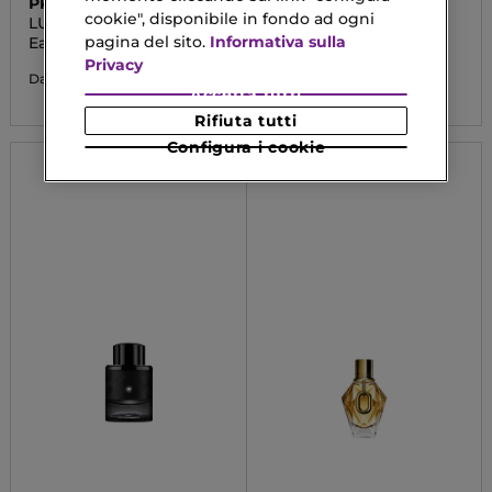
PRADA
VERSACE
cookie", disponibile in fondo ad ogni
LUNA ROSSA OCEAN
EROS ENERGY
pagina del sito.
Informativa sulla
Eau De Parfum
Eau De Parfum
Privacy
128,73 €
90,93 €
Da
Da
Accetta tutti
Rifiuta tutti
Configura i cookie