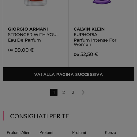
GIORGIO ARMANI
CALVIN KLEIN
STRONGER WITH YOU
EUPHORIA
POWERFULLY
Eau De Parfum
Parfum Intense For
Women
99,00 €
Da
52,50 €
Da
VAI ALLA PAGINA SUCCESSIVA
1
2
3
CONSIGLIATI PER TE
Profumi Alien
Profumi
Profumi
Kenzo