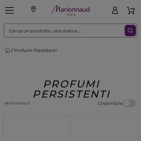
Ordina per
Filtra
Profumi Persistenti
Make-up
Profumi
🎁 Idee
Corpo
Uomo
Marche
Capelli
Regalo
PROFUMI
PERSISTENTI
Disponibile
66 Prodotto/i