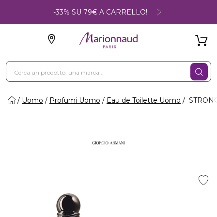
-33% SU 79€ A CARRELLO!
Uomo
Profumi Uomo
Eau de Toilette Uomo
STRONG