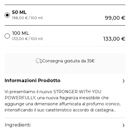
50 ML
99,00 €
198,00 € / 100 ml
100 ML
133,00 €
133,00 € / 100 ml
Consegna gratuita da 35€
Informazioni Prodotto
Vi presentiamo il nuovo STRONGER WITH YOU
POWERFULLY, una nuova fragranza irresistibile che
aggiunge una dimensione affumicata al profumo iconico,
intensificando il suo caratteristico accordo di castagna
caramellata con un nuovo accordo potente e delizioso di
ciliegia dolce. È un nuovo livello di intensità, che persiste
Ingredienti
per 24 ore. Questo profumo fortemente coinvolgente