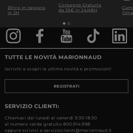
Consegna Gratuita
Ritiro in negozio
Camp
da 35€​ in 24/48H
in 2H
Oma
TUTTE LE NOVITÀ MARIONNAUD
Iscriviti e scopri le ultime novità e promozioni!
REGISTRATI
SERVIZIO CLIENTI:
Chiamaci dal lunedì al venerdì 9:30-18:30
al numero verde gratuito 800.914.998
oppure scrivici a servizioclienti@marionnaud.it