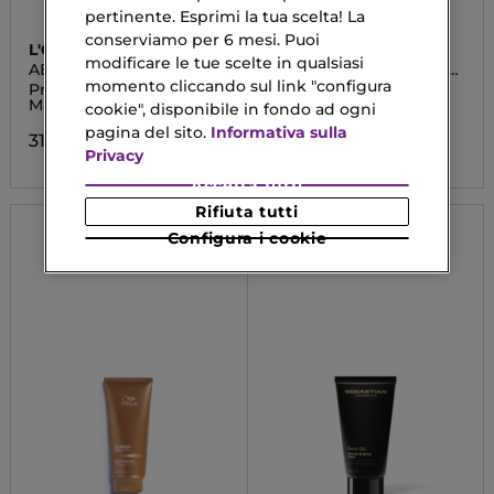
pertinente. Esprimi la tua scelta! La
conserviamo per 6 mesi. Puoi
L'OREAL
L'OREAL
modificare le tue scelte in qualsiasi
PROFESSIONNEL
PROFESSIONNEL
ABSOLU REPAIR
METAL DETOX MINI DUO
MOLECOLAR
KIT
momento cliccando sul link "configura
Professional Leave-In
Cofanetto Regalo
Mask
cookie", disponibile in fondo ad ogni
33,00 €
pagina del sito.
Informativa sulla
31,12 €
Privacy
Accetta tutti
Rifiuta tutti
Configura i cookie