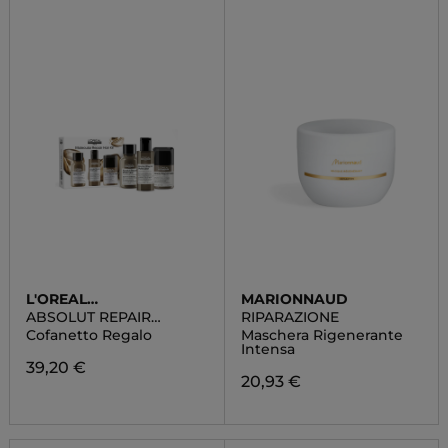
L'OREAL
MARIONNAUD
PROFESSIONNEL
ABSOLUT REPAIR
RIPARAZIONE
MOLECULAR MINI TRIO
Cofanetto Regalo
Maschera Rigenerante
KIT
Intensa
39,20 €
20,93 €