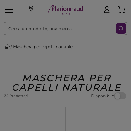
Ordina per
Filtra
Maschera per capelli naturale
Make-up
Profumi
🎁 Idee
Corpo
Uomo
Marche
Capelli
Regalo
MASCHERA PER
CAPELLI NATURALE
Disponibile
32 Prodotto/i