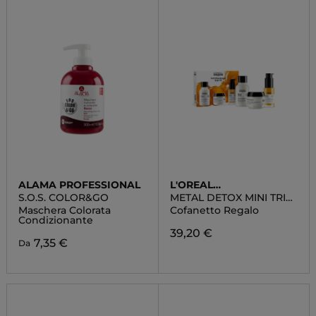
ALAMA PROFESSIONAL
L'OREAL
PROFESSIONNEL
S.O.S. COLOR&GO
METAL DETOX MINI TRIO
KIT
Maschera Colorata
Cofanetto Regalo
Condizionante
39,20 €
7,35 €
Da