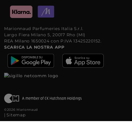
Marionnaud Parfumeries Italia S.r.l.
Largo Fiera Milano 5, 20017 Rho (MI)
REA Milano 1650024 con P.IVA 13425220152.
SCARICA LA NOSTRA APP
©2026 Marionnaud
|
Sitemap