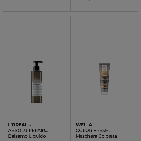
L'OREAL
WELLA
PROFESSIONNEL
ABSOLU REPAIR
COLOR FRESH
MOLECOLAR
MASCHERA COLORATA
Balsamo Liquido
Maschera Colorata
CHOCOLATE