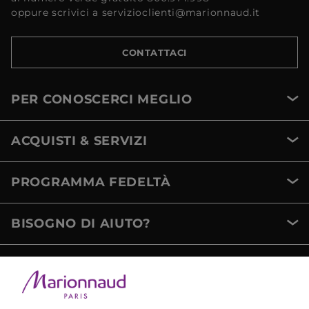
oppure scrivici a servizioclienti@marionnaud.it
CONTATTACI
PER CONOSCERCI MEGLIO
ACQUISTI & SERVIZI
PROGRAMMA FEDELTÀ
BISOGNO DI AIUTO?
METODI DI PAGAMENTO