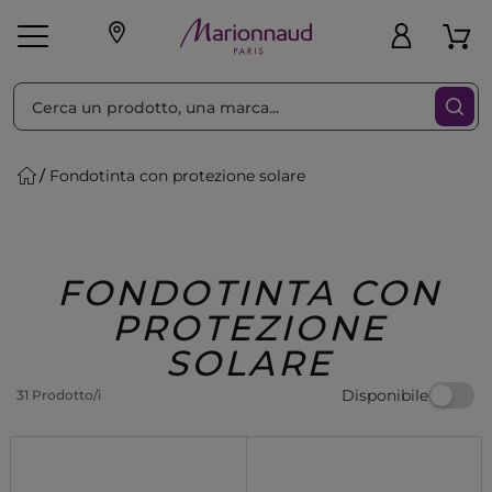
Ordina per
Filtra
Fondotinta con protezione solare
Make-up
Profumi
🎁 Idee
Corpo
Uomo
Marche
Capelli
Regalo
FONDOTINTA CON
PROTEZIONE
SOLARE
Disponibile
31 Prodotto/i