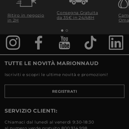
Consegna Gratuita
Ritiro in negozio
Camp
da 35€​ in 24/48H
in 2H
Oma
TUTTE LE NOVITÀ MARIONNAUD
Iscriviti e scopri le ultime novità e promozioni!
REGISTRATI
SERVIZIO CLIENTI:
Chiamaci dal lunedì al venerdì 9:30-18:30
al numero verde gratuito 800.914.998