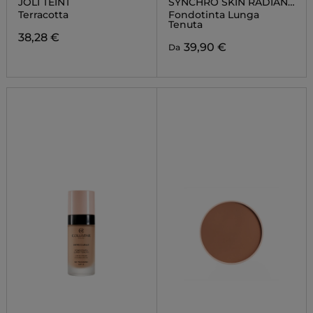
JOLI TEINT
SYNCHRO SKIN RADIANT
LIFTING
Terracotta
Fondotinta Lunga
Tenuta
38,28 €
39,90 €
Da