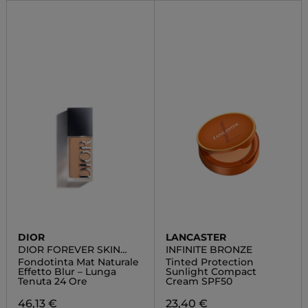
DIOR
LANCASTER
DIOR FOREVER SKIN
INFINITE BRONZE
WEAR
Fondotinta Mat Naturale
Tinted Protection
Effetto Blur – Lunga
Sunlight Compact
Tenuta 24 Ore
Cream SPF50
46,13 €
23,40 €