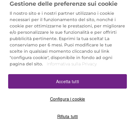
Gestione delle preferenze sui cookie
Il nostro sito e i nostri partner utilizzano i cookie
necessari per il funzionamento del sito, nonché i
cookie per ottimizzarne le prestazioni, per migliorare
e/o personalizzare le sue funzionalità e per offrirti
Marionnaud Parfumeries Italia S.r.l.
pubblicità pertinente. Esprimi la tua scelta! La
Largo Fiera Milano 5, 20017 Rho (MI)
conserviamo per 6 mesi. Puoi modificare le tue
REA Milano 1650024 con P.IVA 13425220152.
scelte in qualsiasi momento cliccando sul link
SCARICA LA NOSTRA APP
"configura cookie", disponibile in fondo ad ogni
pagina del sito.
Informativa sulla Privacy
Accetta tutti
Configura i cookie
Rifiuta tutti
©2026 Marionnaud
|
Sitemap