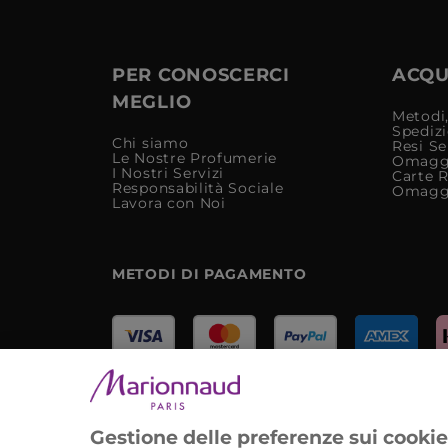
PER CONOSCERCI
ACQUI
MEGLIO
Metodi,
Spediz
Chi siamo
Resi Se
Le Nostre Profumerie
Omagg
I Nostri Servizi
Carte 
Responsabilità Sociale
Omagg
Lavora con Noi
METODI DI PAGAMENTO
Marionnaud Parfumeries Italia S.r.l.
Largo Fiera Milano 5, 20017 Rho (MI)
Gestione delle preferenze sui cooki
REA Milano 1650024 con P.IVA 13425220152.