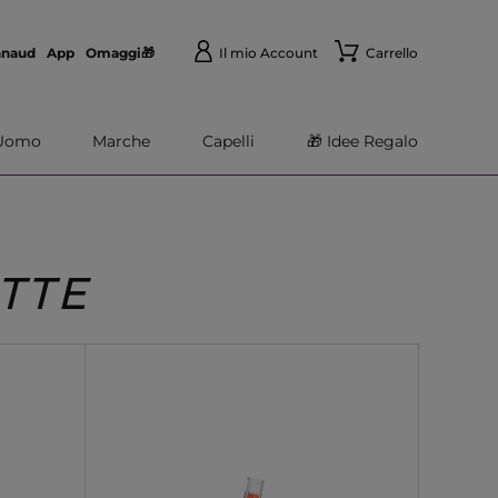
nnaud
App
Omaggi🎁
Il mio Account
Carrello
Uomo
Marche
Capelli
🎁 Idee Regalo
TTE