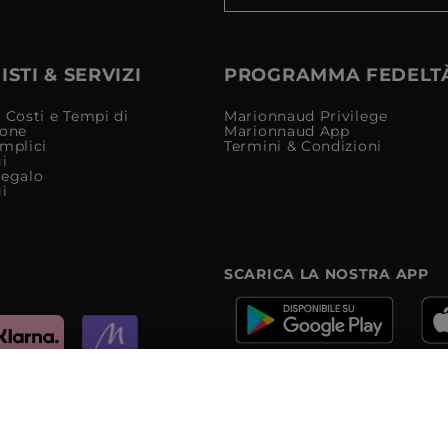
STI & SERVIZI
PROGRAMMA FEDELT
 Costi e Tempi di
Marionnaud Privilege
ione
Marionnaud App
mplici
Termini & Condizioni
i
Regalo
i
SCARICA LA NOSTRA APP
e