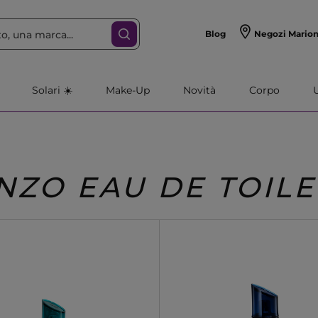
Blog
Negozi Mario
Solari ☀️
Make-Up
Novità
Corpo
NZO EAU DE TOILE