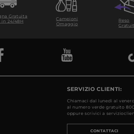
na Gratuita
Campioni
Reso
​ in 24/48H
Omaggio
Gratui
SERVIZIO CLIENTI:
Chiamaci dal lunedì al venerd
al numero verde gratuito 80
oppure scrivici a serviziocli
CONTATTACI