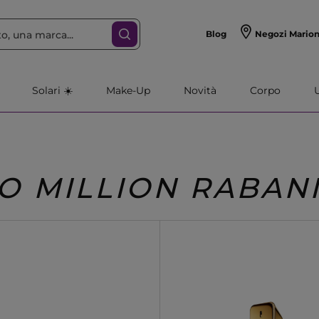
Blog
Negozi Mario
Solari ☀️
Make-Up
Novità
Corpo
O MILLION RABA