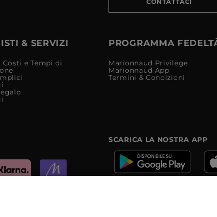
CONTATTACI
STI & SERVIZI
PROGRAMMA FEDELT
 Costi e Tempi di
Marionnaud Privilege
ione
Marionnaud App
mplici
Termini & Condizioni
i
Regalo
i
SCARICA LA NOSTRA APP