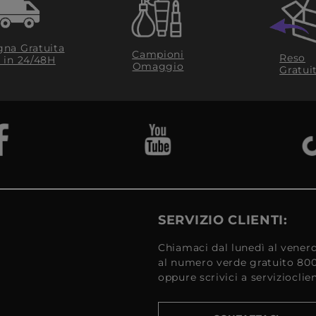
na Gratuita
Campioni
Reso
​ in 24/48H
Omaggio
Gratui
SERVIZIO CLIENTI:
Chiamaci dal lunedì al venerd
al numero verde gratuito 80
oppure scrivici a serviziocli