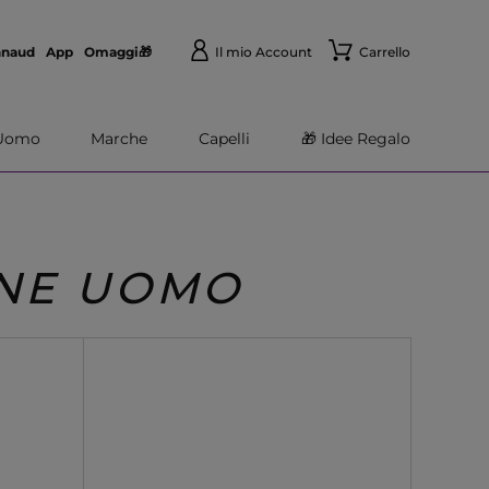
nnaud
App
Omaggi🎁
Il mio Account
Carrello
Uomo
Marche
Capelli
🎁 Idee Regalo
NNE UOMO