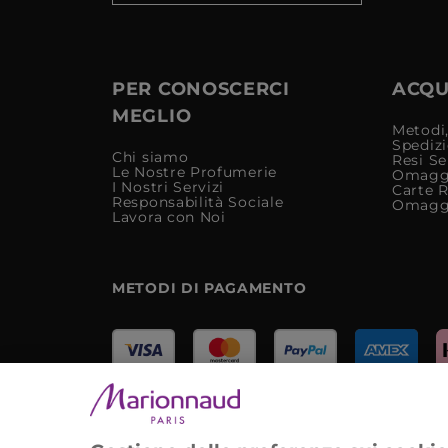
PER CONOSCERCI
ACQUI
MEGLIO
Metodi,
Spediz
Chi siamo
Resi Se
Le Nostre Profumerie
Omagg
I Nostri Servizi
Carte 
Responsabilità Sociale
Omagg
Lavora con Noi
METODI DI PAGAMENTO
Marionnaud Parfumeries Italia S.r.l.
Largo Fiera Milano 5, 20017 Rho (MI)