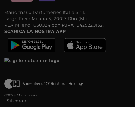
Marionnaud Parfumeries Italia S.r.l.
Largo Fiera Milano 5, 20017 Rho (MI)
REA Milano 1650024 con P.IVA 13425220152.
SCARICA LA NOSTRA APP
©2026 Marionnaud
|
Sitemap