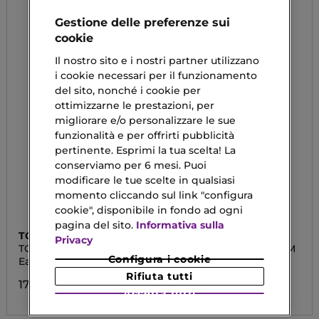
Gestione delle preferenze sui
cookie
Il nostro sito e i nostri partner utilizzano
i cookie necessari per il funzionamento
del sito, nonché i cookie per
ottimizzarne le prestazioni, per
migliorare e/o personalizzare le sue
funzionalità e per offrirti pubblicità
pertinente. Esprimi la tua scelta! La
conserviamo per 6 mesi. Puoi
modificare le tue scelte in qualsiasi
momento cliccando sul link "configura
cookie", disponibile in fondo ad ogni
pagina del sito.
Informativa sulla
TOM FORD
TOM FORD
Privacy
TOM FORD NOIR
NOIR EXTREME PARFUM
Configura i cookie
Eau De Parfum
Parfum
Rifiuta tutti
172,00 €
183,00 €
Accetta tutti