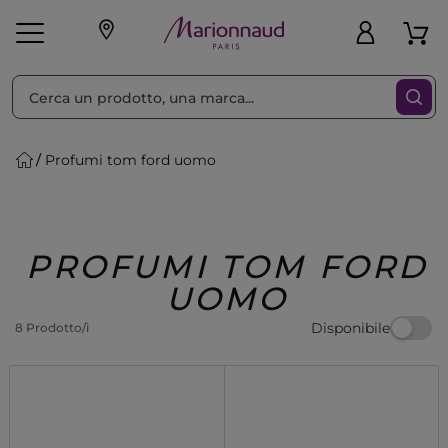
Ordina per
Filtra
Profumi tom ford uomo
Make-up
Profumi
🎁 Idee
Corpo
Uomo
Marche
Capelli
Regalo
PROFUMI TOM FORD
UOMO
Disponibile
8 Prodotto/i