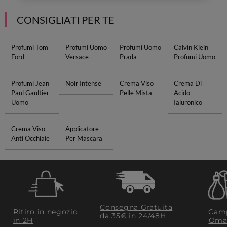
CONSIGLIATI PER TE
Profumi Tom
Profumi Uomo
Profumi Uomo
Calvin Klein
Ford
Versace
Prada
Profumi Uomo
Profumi Jean
Noir Intense
Crema Viso
Crema Di
Paul Gaultier
Pelle Mista
Acido
Uomo
Ialuronico
Crema Viso
Applicatore
Anti Occhiaie
Per Mascara
Consegna Gratuita
Ritiro in negozio
Camp
da 35€​ in 24/48H
in 2H
Oma