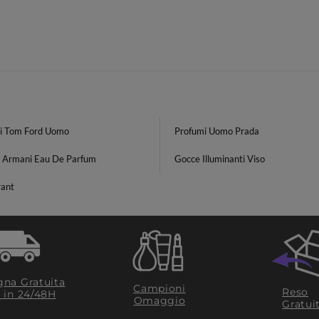
i Tom Ford Uomo
Profumi Uomo Prada
o Armani Eau De Parfum
Gocce Illuminanti Viso
ant
na Gratuita
Campioni
Reso
​ in 24/48H
Omaggio
Gratui