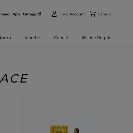
nnaud
App
Omaggi🎁
Il mio Account
Carrello
Uomo
Marche
Capelli
🎁 Idee Regalo
SACE