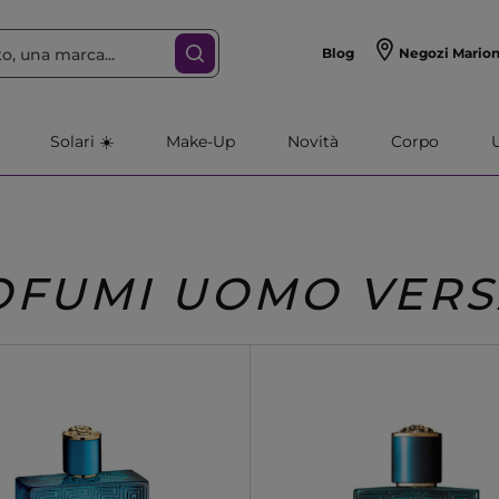
Blog
Negozi Mario
Solari ☀️
Make-Up
Novità
Corpo
OFUMI UOMO VER