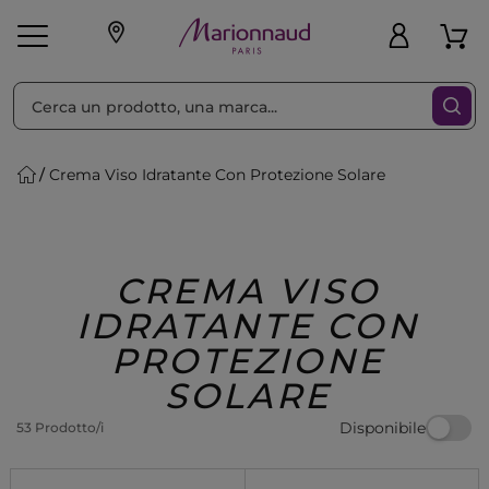
Ordina per
Filtra
Crema Viso Idratante Con Protezione Solare
Make-up
Profumi
🎁 Idee
Corpo
Uomo
Marche
Capelli
Regalo
CREMA VISO
IDRATANTE CON
PROTEZIONE
SOLARE
Disponibile
53 Prodotto/i