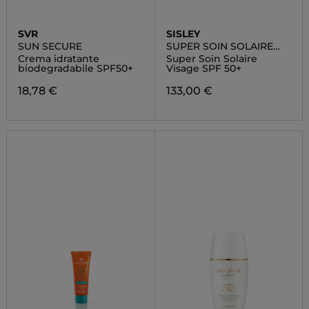
SVR
SISLEY
SUN SECURE
SUPER SOIN SOLAIRE
VISAGE SPF50+
Crema idratante
Super Soin Solaire
biodegradabile SPF50+
Visage SPF 50+
18,78 €
133,00 €