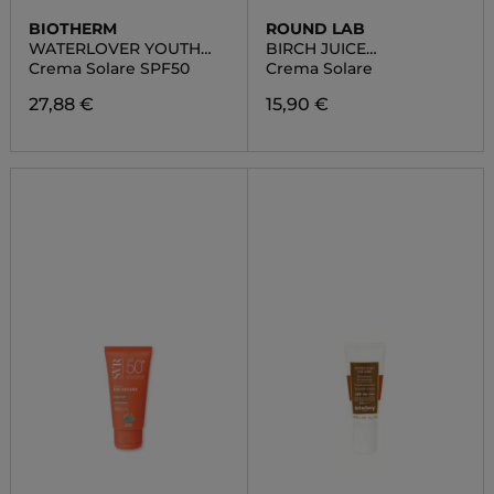
BIOTHERM
ROUND LAB
WATERLOVER YOUTH
BIRCH JUICE
PROTECTION
MOISTURIZING
Crema Solare SPF50
Crema Solare
SUNSCREEN
27,88 €
15,90 €