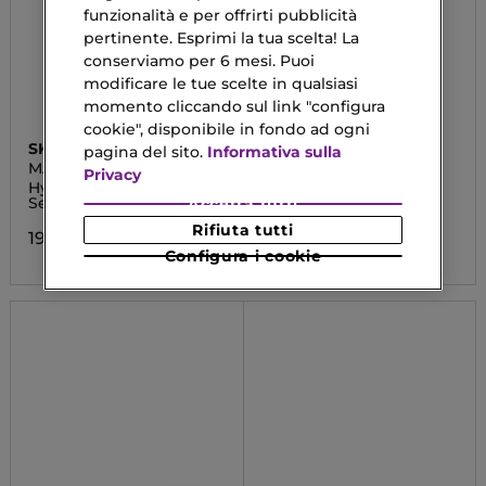
funzionalità e per offrirti pubblicità
pertinente. Esprimi la tua scelta! La
conserviamo per 6 mesi. Puoi
modificare le tue scelte in qualsiasi
momento cliccando sul link "configura
cookie", disponibile in fondo ad ogni
SKIN1004
SHISEIDO
pagina del sito.
Informativa sulla
MADAGASCAR
EXPERT SUN
Privacy
CENTELLA
PROTECTOR
Hyalu-Cica Water-Fit Sun
Crema Solare Viso
Serum
SPF50+
Accetta tutti
Rifiuta tutti
19,99 €
28,60 €
Configura i cookie