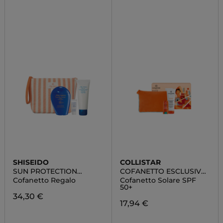
SHISEIDO
COLLISTAR
SUN PROTECTION
COFANETTO ESCLUSIVO
POUCH SET
ROUTINE SOLARE
Cofanetto Regalo
Cofanetto Solare SPF
50+
34,30 €
17,94 €