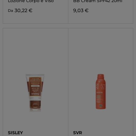
Lozione Corpo e Viso
BB Cream SPF42 20ml
30,22 €
9,03 €
Da
SISLEY
SVR