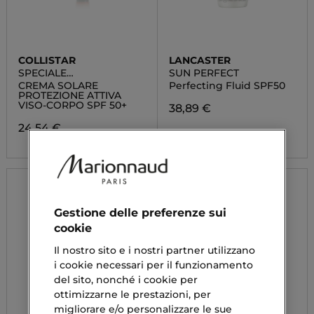
COLLISTAR
LANCASTER
SPECIALE
SUN PERFECT
ABBRONZATURA
CREMA SOLARE
Perfecting Fluid SPF50
PERFETTA
PROTEZIONE ATTIVA
VISO-CORPO SPF 50+
38,89 €
24,54 €
Gestione delle preferenze sui
cookie
Il nostro sito e i nostri partner utilizzano
i cookie necessari per il funzionamento
del sito, nonché i cookie per
ottimizzarne le prestazioni, per
migliorare e/o personalizzare le sue