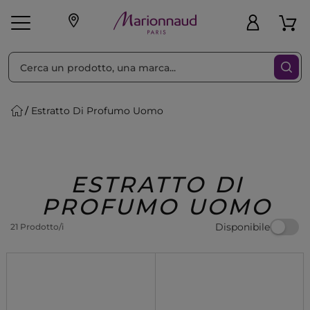
Ordina per
Filtra
Estratto Di Profumo Uomo
Make-up
Profumi
🎁 Idee
Corpo
Uomo
Marche
Capelli
Regalo
ESTRATTO DI
PROFUMO UOMO
Disponibile
21 Prodotto/i