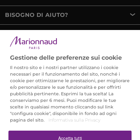
BISOGNO DI AIUTO?
METODI DI PAGAMENTO
Gestione delle preferenze sui cookie
Il nostro sito e i nostri partner utilizzano i cookie
necessari per il funzionamento del sito, nonché i
cookie per ottimizzarne le prestazioni, per migliorare
e/o personalizzare le sue funzionalità e per offrirti
Marionnaud Parfumeries Italia S.r.l.
pubblicità pertinente. Esprimi la tua scelta! La
Largo Fiera Milano 5, 20017 Rho (MI)
conserviamo per 6 mesi. Puoi modificare le tue
REA Milano 1650024 con P.IVA 13425220152.
scelte in qualsiasi momento cliccando sul link
SCARICA LA NOSTRA APP
"configura cookie", disponibile in fondo ad ogni
pagina del sito.
Informativa sulla Privacy
Accetta tutti