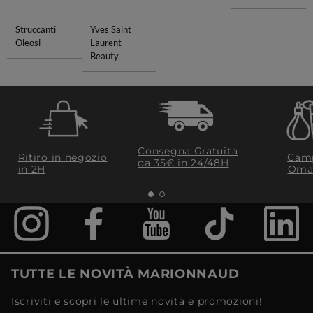
Struccanti
Yves Saint
Oleosi
Laurent
Beauty
Consegna Gratuita
Ritiro in negozio
Camp
da 35€​ in 24/48H
in 2H
Oma
TUTTE LE NOVITÀ MARIONNAUD
Iscriviti e scopri le ultime novità e promozioni!