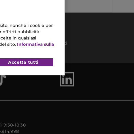
 sito, nonché i cookie per
 offrirti pubblicità
celte in qualsiasi
Pagamenti
el sito.
Informativa sulla
Sicuri
to
Accetta tutti
ì 9:30-18:30
0.914.998