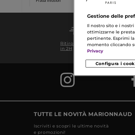
Prada Infusion
Vitami
Gestione delle pre
Il nostro sito e i nost
ottimizzarne le prestaz
pertinente. Esprimi la
Conseg
Ritiro in negozio
momento cliccando sul 
da 35€
in 2H
Privacy
Configura i cook
TUTTE LE NOVITÀ MARIONNAUD
Iscriviti e scopri le ultime novità
e promozioni!