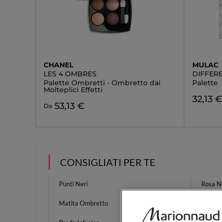
CHANEL
MULAC
LES 4 OMBRES
DIFFER
Palette Ombretti - Ombretto dai
Palette
Molteplici Effetti
32,13 
53,13 €
Da
CONSIGLIATI PER TE
Punti Neri
Rosa N
Matita Ombretto
Primer 