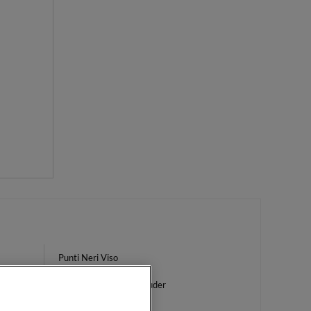
Punti Neri Viso
Crema Notte Estée Lauder