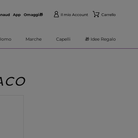
nnaud
App
Omaggi🎁
Il mio Account
Carrello
Uomo
Marche
Capelli
🎁 Idee Regalo
ACO