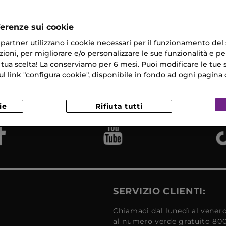
na C Leggera
ferenze sui cookie
ri partner utilizzano i cookie necessari per il funzionamento del
ioni, per migliorare e/o personalizzare le sue funzionalità e per
 tua scelta! La conserviamo per 6 mesi. Puoi modificare le tue s
na Gratuita
Campioni
link "configura cookie", disponibile in fondo ad ogni pagina d
Reso
​ in 24/48H
Omaggio
Gratui
ie
Rifiuta tutti
SERVIZIO CLIENTI:
Chiamaci dal lunedì al venerd
al numero verde gratuito 80