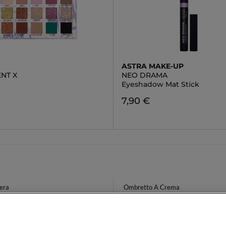
ASTRA MAKE-UP
ENT X
NEO DRAMA
Eyeshadow Mat Stick
€
7,90 €
era
Ombretto A Crema
Naturali
Siero Acne