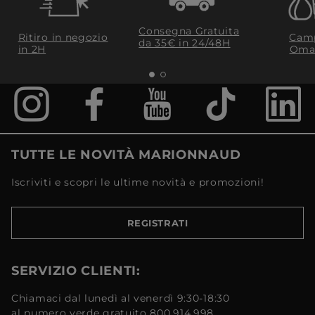
Consegna Gratuita
Ritiro in negozio
Camp
da 35€​ in 24/48H
in 2H
Oma
TUTTE LE NOVITÀ MARIONNAUD
Iscriviti e scopri le ultime novità e promozioni!
REGISTRATI
SERVIZIO CLIENTI:
Chiamaci dal lunedì al venerdì 9:30-18:30
al numero verde gratuito 800.914.998