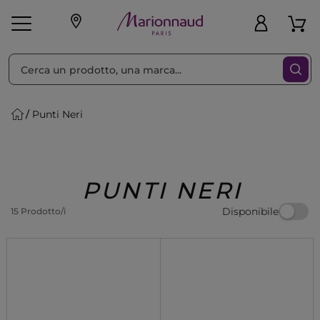
Ordina per
Filtra
Punti Neri
Make-up
Profumi
🎁 Idee
Corpo
Uomo
Marche
Capelli
Regalo
PUNTI NERI
Disponibile
15 Prodotto/i