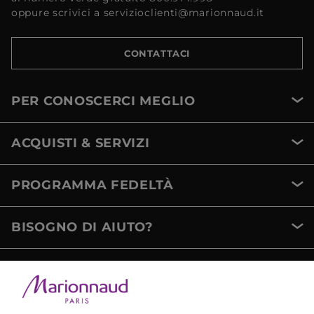
oppure scrivici a servizioclienti@marionnaud.it
CONTATTACI
PER CONOSCERCI MEGLIO
ACQUISTI & SERVIZI
PROGRAMMA FEDELTÀ
BISOGNO DI AIUTO?
METODI DI PAGAMENTO