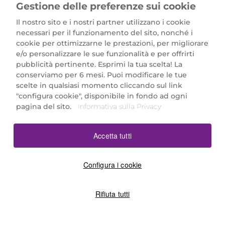
Gestione delle preferenze sui cookie
Il nostro sito e i nostri partner utilizzano i cookie
necessari per il funzionamento del sito, nonché i
cookie per ottimizzarne le prestazioni, per migliorare
e/o personalizzare le sue funzionalità e per offrirti
Marionnaud Parfumeries Italia S.r.l.
pubblicità pertinente. Esprimi la tua scelta! La
Largo Fiera Milano 5, 20017 Rho (MI)
conserviamo per 6 mesi. Puoi modificare le tue
REA Milano 1650024 con P.IVA 13425220152.
scelte in qualsiasi momento cliccando sul link
SCARICA LA NOSTRA APP
"configura cookie", disponibile in fondo ad ogni
pagina del sito.
Informativa sulla Privacy
Accetta tutti
Configura i cookie
Rifiuta tutti
©2026 Marionnaud
|
Sitemap