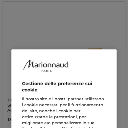
Gestione delle preferenze sui
cookie
Il nostro sito e i nostri partner utilizzano
HOLIKA HOLIKA
MULAC
i cookie necessari per il funzionamento
SPARKLING LEMON
SOS MASK
CLEANSING WATER
Acqua Detergente
Maschera Viso
del sito, nonché i cookie per
Purificante
ottimizzarne le prestazioni, per
13,84 €
migliorare e/o personalizzare le sue
18,00 €