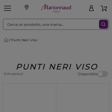
Ordina per
Filtra
Punti Neri Viso
Make-up
Profumi
🎁 Idee
Corpo
Uomo
Marche
Capelli
Regalo
PUNTI NERI VISO
Disponibile
13 Prodotto/i