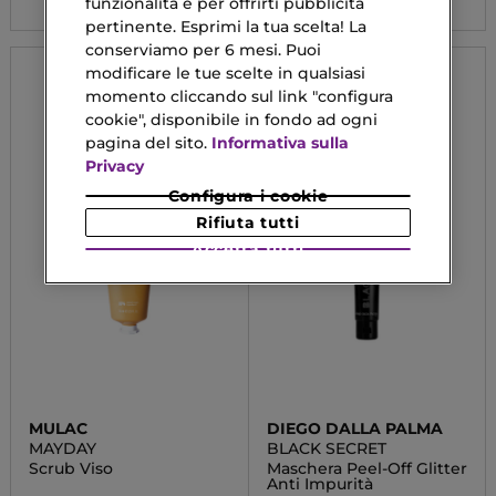
funzionalità e per offrirti pubblicità
pertinente. Esprimi la tua scelta! La
conserviamo per 6 mesi. Puoi
modificare le tue scelte in qualsiasi
momento cliccando sul link "configura
cookie", disponibile in fondo ad ogni
pagina del sito.
Informativa sulla
Privacy
Configura i cookie
Rifiuta tutti
Accetta tutti
MULAC
DIEGO DALLA PALMA
MAYDAY
BLACK SECRET
Scrub Viso
Maschera Peel-Off Glitter
Anti Impurità