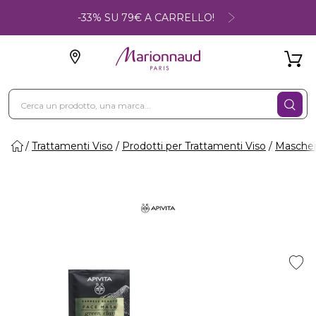
-33% SU 79€ A CARRELLO!
Trattamenti Viso
Prodotti per Trattamenti Viso
Maschere