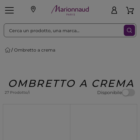
Ordina per
Filtra
Ombretto a crema
Make-up
Profumi
🎁 Idee
Corpo
Uomo
Marche
Capelli
Regalo
OMBRETTO A CREMA
Disponibile
27 Prodotto/i