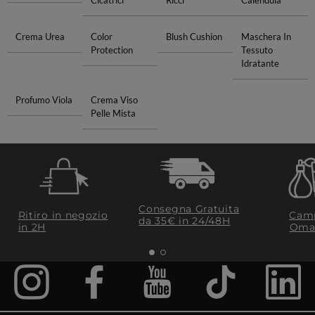
Cicatrici
Ricci
Calendula
Crema Urea
Color
Blush Cushion
Maschera In
Protection
Tessuto
Idratante
Profumo Viola
Crema Viso
Pelle Mista
Consegna Gratuita
Ritiro in negozio
Camp
da 35€​ in 24/48H
in 2H
Oma