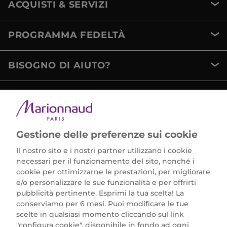
ACQUISTI & SERVIZI
PROGRAMMA FEDELTÀ
BISOGNO DI AIUTO?
METODI DI PAGAMENTO
Gestione delle preferenze sui cookie
Il nostro sito e i nostri partner utilizzano i cookie
necessari per il funzionamento del sito, nonché i
cookie per ottimizzarne le prestazioni, per migliorare
e/o personalizzare le sue funzionalità e per offrirti
Marionnaud Parfumeries Italia S.r.l.
pubblicità pertinente. Esprimi la tua scelta! La
Largo Fiera Milano 5, 20017 Rho (MI)
conserviamo per 6 mesi. Puoi modificare le tue
REA Milano 1650024 con P.IVA 13425220152.
scelte in qualsiasi momento cliccando sul link
SCARICA LA NOSTRA APP
"configura cookie", disponibile in fondo ad ogni