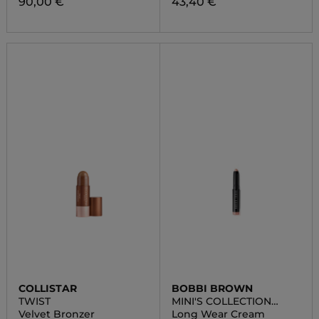
90,00 €
43,40 €
COLLISTAR
BOBBI BROWN
TWIST
MINI'S COLLECTION
WAVE 2
Velvet Bronzer
Long Wear Cream