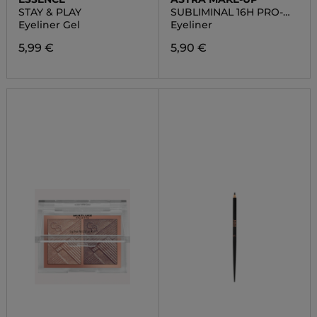
STAY & PLAY
SUBLIMINAL 16H PRO-
LINER
Eyeliner Gel
Eyeliner
5,99 €
5,90 €