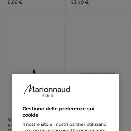
8,66 €
43,40 €
Gestione delle preferenze sui
cookie
SISLEY
PUROBIO
Il nostro sito e i nostri partner utilizzano
PHYTO-EYE TWIST
MATITONE OMBRETTO
i cookie necessari per il funzionamento
Matita Ombretto - Lunga
Ombretto