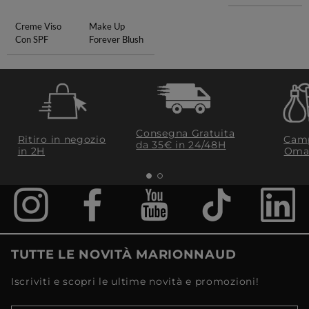
Creme Viso
Make Up
Con SPF
Forever Blush
Consegna Gratuita
Ritiro in negozio
Camp
da 35€​ in 24/48H
in 2H
Oma
TUTTE LE NOVITÀ MARIONNAUD
Iscriviti e scopri le ultime novità e promozioni!