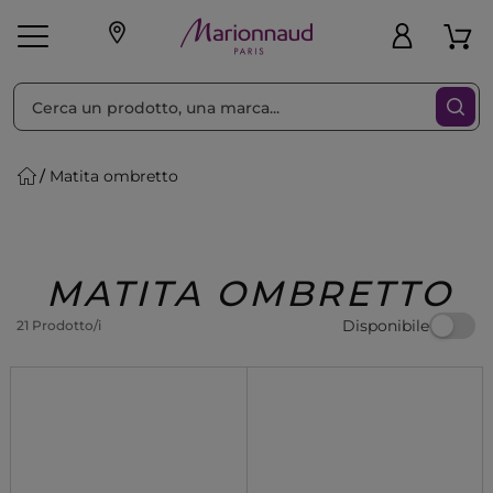
Ordina per
Filtra
Matita ombretto
Make-up
Profumi
🎁 Idee
Corpo
Uomo
Marche
Capelli
Regalo
MATITA OMBRETTO
Disponibile
21 Prodotto/i