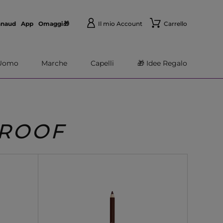
nnaud
App
Omaggi🎁
Il mio Account
Carrello
Uomo
Marche
Capelli
🎁 Idee Regalo
PROOF