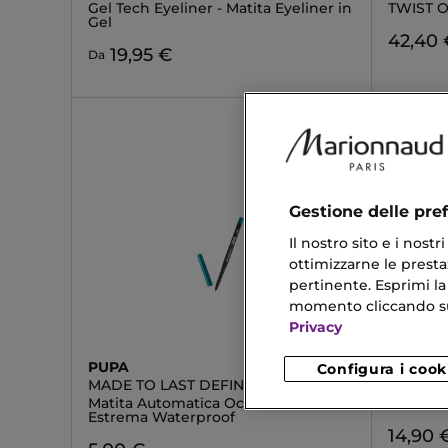
Gel Tech Eyeliner - Matita Eyeliner in
TWIST 
Gel
42,40 
19,95 €
Da
Gestione delle pre
Il nostro sito e i nost
ottimizzarne le prestaz
pertinente. Esprimi la
momento cliccando sul 
Privacy
PUPA
MARION
Configura i cook
MADE TO LAST DEFINITION EYES
1984
Matita Automatica Occhi Tenuta
La Matit
Estrema Waterproof
14,90 