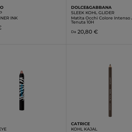
DO
DOLCE&GABBANA
P
SLEEK KOHL GLIDER
INER INK
Matita Occhi Colore Intenso
Tenuta 10H
€
20,80 €
Da
CATRICE
EYE
KOHL KAJAL