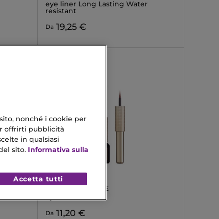
eye liner Long Lasting Water
resistant
19,25 €
Da
 sito, nonché i cookie per
 offrirti pubblicità
celte in qualsiasi
el sito.
Informativa sulla
Accetta tutti
L'ORÉAL PARIS
LINER SIGNATURE
Eyeliner Matte
11,20 €
Da