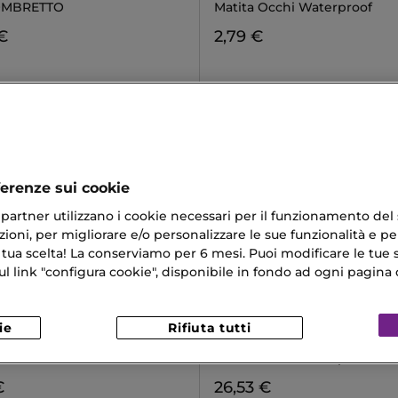
OMBRETTO
Matita Occhi Waterproof
€
2,79 €
ferenze sui cookie
ri partner utilizzano i cookie necessari per il funzionamento del
ioni, per migliorare e/o personalizzare le sue funzionalità e per
 tua scelta! La conserviamo per 6 mesi. Puoi modificare le tue s
link "configura cookie", disponibile in fondo ad ogni pagina d
NAUD 1984
LANCÔME
ie
Rifiuta tutti
LE STYLO WATERPROOF
a Occhi
Matita Occhi Waterproof
€
26,53 €