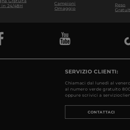
na Gratuita
Campioni
Reso
​ in 24/48H
Omaggio
Gratui
SERVIZIO CLIENTI:
Chiamaci dal lunedì al venerd
al numero verde gratuito 80
oppure scrivici a serviziocli
CONTATTACI