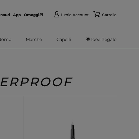
nnaud
App
Omaggi🎁
Il mio Account
Carrello
Uomo
Marche
Capelli
🎁 Idee Regalo
TERPROOF