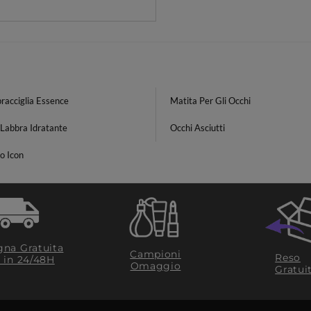
racciglia Essence
Matita Per Gli Occhi
 Labbra Idratante
Occhi Asciutti
o Icon
na Gratuita
Campioni
Reso
​ in 24/48H
Omaggio
Gratui