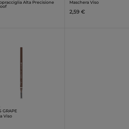
opracciglia Alta Precisione
Maschera Viso
oof
2,59 €
A
S GRAPE
a Viso