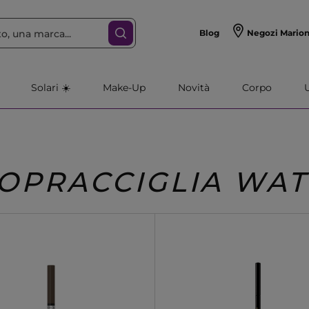
Blog
Negozi Mario
Solari ☀️
Make-Up
Novità
Corpo
SOPRACCIGLIA WA