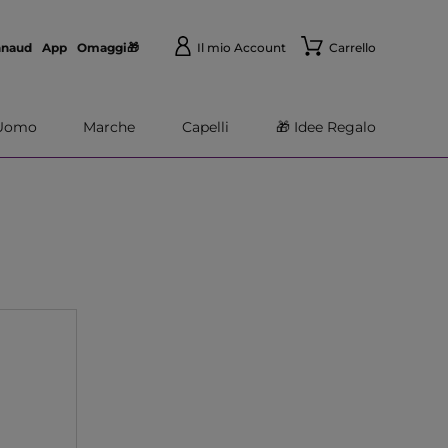
nnaud
App
Omaggi🎁
Il mio Account
Carrello
Uomo
Marche
Capelli
🎁 Idee Regalo