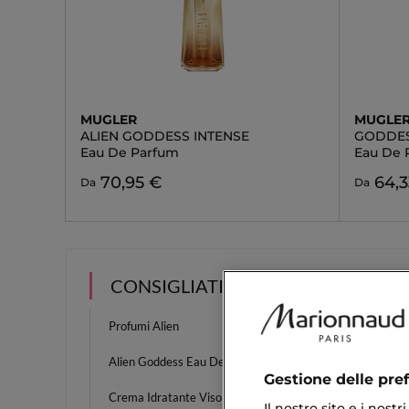
MUGLER
MUGLE
ALIEN GODDESS INTENSE
GODDES
Eau De Parfum
Eau De 
70,95 €
64,3
Da
Da
CONSIGLIATI PER TE
Profumi Alien
Alien 
Alien Goddess Eau De Parfum
Uomo 
Gestione delle pre
Crema Idratante Viso Clinique
Sisley 
Il nostro sito e i nost