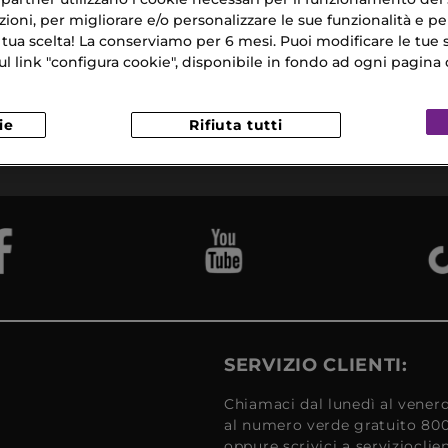
ioni, per migliorare e/o personalizzare le sue funzionalità e per
 tua scelta! La conserviamo per 6 mesi. Puoi modificare le tue s
link "configura cookie", disponibile in fondo ad ogni pagina d
na Gratuita
ie
Rifiuta tutti
Campioni
Reso
​ in 24/48H
Omaggio
Gratui
SERVIZIO CLIENTI:
Chiamaci dal lunedì al venerd
al numero verde gratuito 80
oppure scrivici a serviziocli