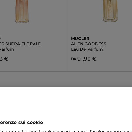
R
MUGLER
S SUPRA FLORALE
ALIEN GODDESS
Parfum
Eau De Parfum
3 €
91,90 €
Da
Eau De Parfum
Mugler Goddess
Hero
Pulire Pennelli
ferenze sui cookie
Super Soin Solaire Teinté
ri partner utilizzano i cookie necessari per il funzionamento del