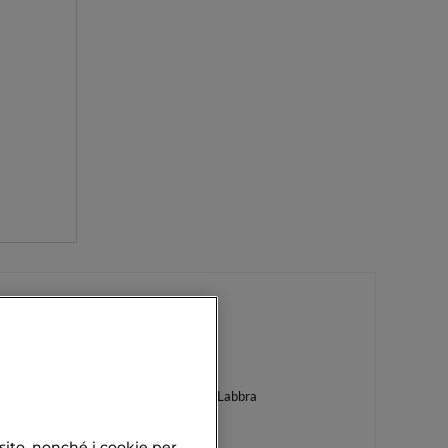
Goddess Parfum
Trattamento Contorno Labbra
 sito, nonché i cookie per