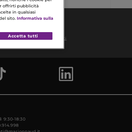
 offrirti pubblicità
celte in qualsiasi
el sito.
Informativa sulla
Accetta tutti
Pagamenti
Sicuri
to
ì 9:30-18:30
0.914.998
enti@marionnaud.it