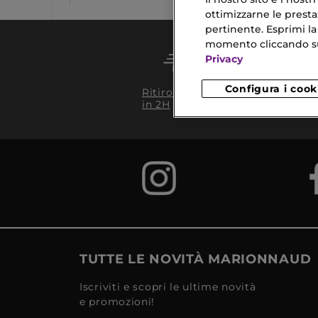
ottimizzarne le prestaz
pertinente. Esprimi la
momento cliccando sul 
Privacy
Conseg
Configura i cook
Ritiro in negozio
da 35€
in 2H
TUTTE LE NOVITÀ MARIONNAUD
Iscriviti e scopri le ultime novità
e promozioni!