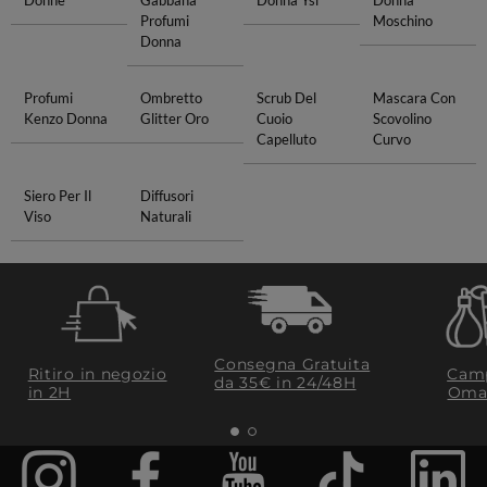
Donne
Gabbana
Donna Ysl
Donna
Profumi
Moschino
Donna
Profumi
Ombretto
Scrub Del
Mascara Con
Kenzo Donna
Glitter Oro
Cuoio
Scovolino
Capelluto
Curvo
Siero Per Il
Diffusori
Viso
Naturali
Consegna Gratuita
Ritiro in negozio
Camp
da 35€​ in 24/48H
in 2H
Oma