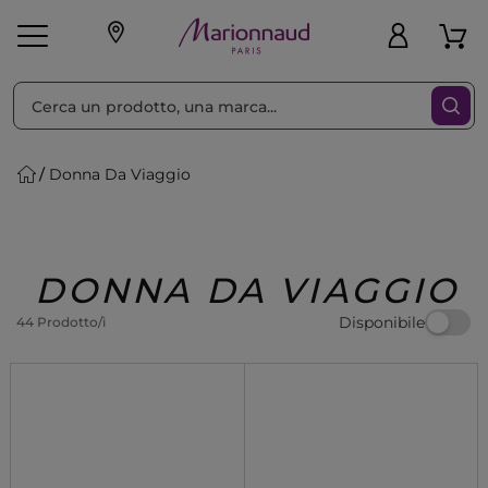
Ordina per
Filtra
Donna Da Viaggio
Make-up
Profumi
🎁 Idee
Corpo
Uomo
Marche
Capelli
Regalo
DONNA DA VIAGGIO
Disponibile
44 Prodotto/i