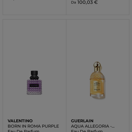
100,03 €
Da
VALENTINO
GUERLAIN
BORN IN ROMA PURPLE
AQUA ALLEGORIA -
MANDARINE BASILIC
Eau De Parfum
Eau De Parfum