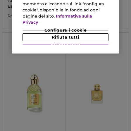
GUCCI FLORA
GODDESS
momento cliccando sul link "configura
GORGEOUS MAGNOLIA
Eau De Parfum
Parfum
cookie", disponibile in fondo ad ogni
69,23 €
62,30 €
pagina del sito.
Informativa sulla
Da
Da
Privacy
Configura i cookie
Rifiuta tutti
Accetta tutti