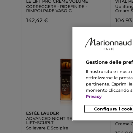
LE LIFT PRO CRÈME VOLUME
VITAL P
CORREGGERE - RIDEFINIRE -
Uplifti
RIMPOLPARE VASO G
Cream S
142,42 €
104,93
Gestione delle pre
Il nostro sito e i nost
ottimizzarne le prestaz
pertinente. Esprimi la
momento cliccando sul 
Privacy
Configura i cook
ESTÉE LAUDER
LA MER
ADVANCED NIGHT REPAIR EYE
THE RE
LIFT+SCUPLT
Crema C
Sollevare E Scolpire