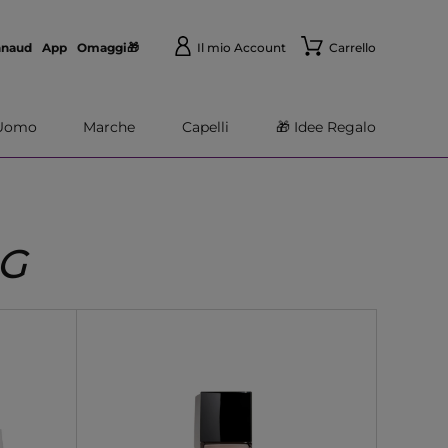
nnaud
App
Omaggi🎁
Il mio Account
Carrello
Uomo
Marche
Capelli
🎁 Idee Regalo
NG