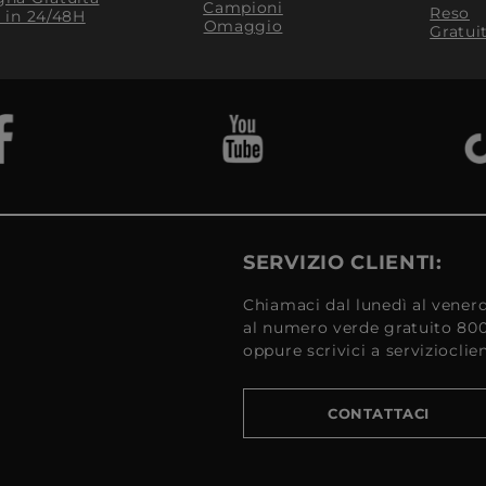
Campioni
Reso
​ in 24/48H
Omaggio
Gratui
SERVIZIO CLIENTI:
Chiamaci dal lunedì al venerd
al numero verde gratuito 80
oppure scrivici a serviziocli
CONTATTACI