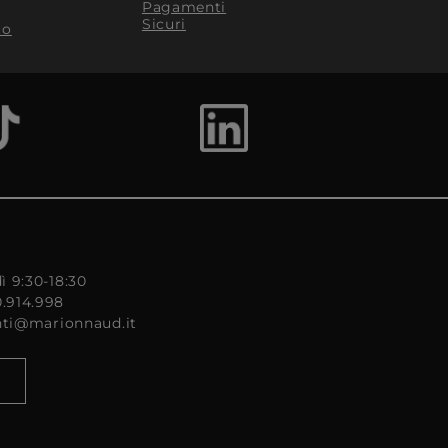
Pagamenti
Sicuri
to
ì 9:30-18:30
0.914.998
enti@marionnaud.it