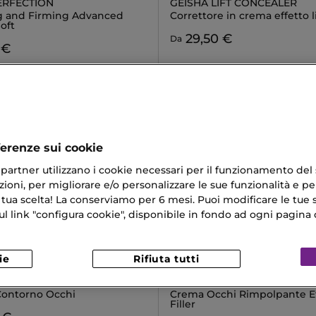
ERFECTION
GEISHA LIFT CONCEALER
ng and Firming Advanced
Correttore in crema effetto l
oft
29,50 €
Da
 €
ferenze sui cookie
ri partner utilizzano i cookie necessari per il funzionamento del
ioni, per migliorare e/o personalizzare le sue funzionalità e per
 tua scelta! La conserviamo per 6 mesi. Puoi modificare le tue s
link "configura cookie", disponibile in fondo ad ogni pagina d
ie
Rifiuta tutti
LANCÔME
JUVENATING ETE CREAM
RÉNERGIE YEUX
ontorno Occhi
Crema Occhi Rimpolpante Ef
Filler