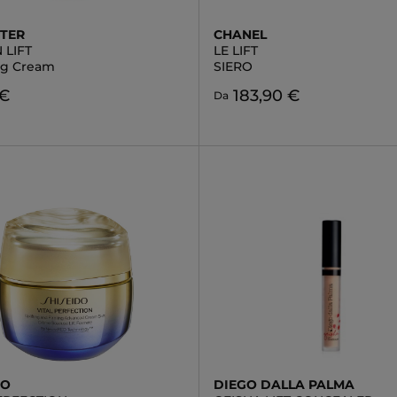
TER
CHANEL
 LIFT
LE LIFT
ng Cream
SIERO
 €
183,90 €
Da
DO
DIEGO DALLA PALMA