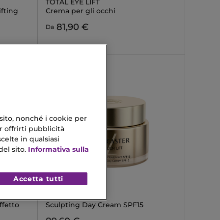
TOTAL EYE LIFT
ifting
Crema per gli occhi
81,90 €
Da
 sito, nonché i cookie per
 offrirti pubblicità
celte in qualsiasi
el sito.
Informativa sulla
Accetta tutti
LANCASTER
GOLDEN LIFT
fetto
Sculpting Day Cream SPF15