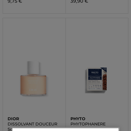
9,75 €
39,90 €
DIOR
PHYTO
DISSOLVANT DOUCEUR
PHYTOPHANERE
Solvente Delicato per le
Integratore Alimentare