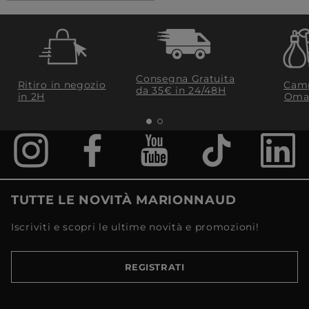
Consegna Gratuita
Ritiro in negozio
Camp
da 35€​ in 24/48H
in 2H
Oma
TUTTE LE NOVITÀ MARIONNAUD
Iscriviti e scopri le ultime novità e promozioni!
REGISTRATI