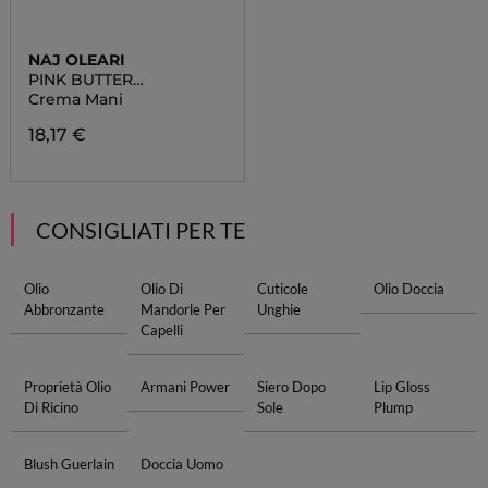
NAJ OLEARI
PINK BUTTER
NOURISHING HAND &
Crema Mani
NAIL CREAM
18,17 €
CONSIGLIATI PER TE
Olio
Olio Di
Cuticole
Olio Doccia
Abbronzante
Mandorle Per
Unghie
Capelli
Proprietà Olio
Armani Power
Siero Dopo
Lip Gloss
Di Ricino
Sole
Plump
Blush Guerlain
Doccia Uomo