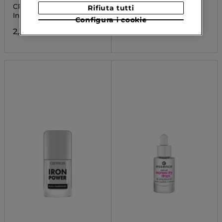
CREMA MANI
JUICY NAIL
Rifiuta tutti
Indonesian Spa
Olio Unghie
Configura i cookie
2,30 €
4,19 €