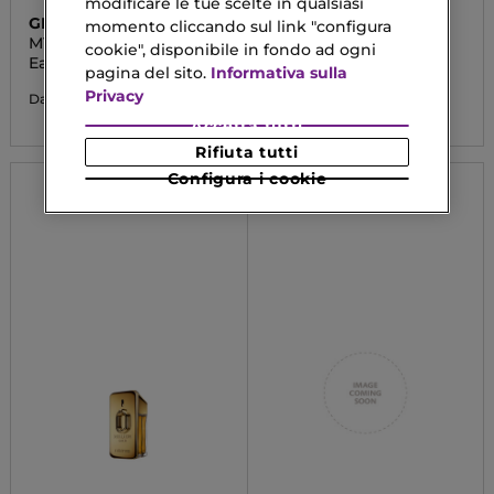
modificare le tue scelte in qualsiasi
GIORGIO ARMANI
PEPE JEANS
momento cliccando sul link "configura
MY WAY YLANG
BRIGHT
cookie", disponibile in fondo ad ogni
Eau De Parfum
Eau De Parfum
pagina del sito.
Informativa sulla
Privacy
69,23 €
14,70 €
Da
Da
Accetta tutti
Rifiuta tutti
Configura i cookie