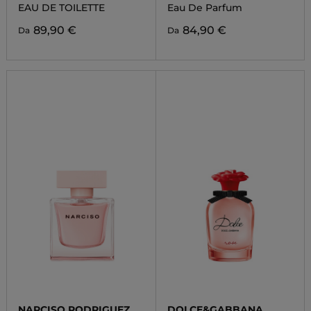
N'ROSES
EAU DE TOILETTE
Eau De Parfum
89,90 €
84,90 €
Da
Da
NARCISO RODRIGUEZ
DOLCE&GABBANA