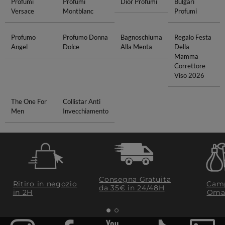
Profumi
Profumi
Dior Profumi
Bulgari
Versace
Montblanc
Profumi
Profumo
Profumo Donna
Bagnoschiuma
Regalo Festa
Angel
Dolce
Alla Menta
Della
Mamma
Correttore
Viso 2026
The One For
Collistar Anti
Men
Invecchiamento
Consegna Gratuita
Ritiro in negozio
Camp
da 35€​ in 24/48H
in 2H
Oma