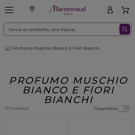
Ordina per
Filtra
Profumo Muschio Bianco E Fiori Bianchi
Make-up
Profumi
🎁 Idee
Corpo
Uomo
Marche
Capelli
Regalo
PROFUMO MUSCHIO
BIANCO E FIORI
BIANCHI
Disponibile
27 Prodotto/i