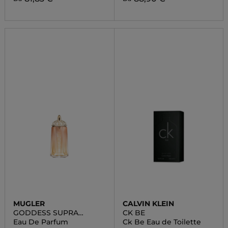
MUGLER
CALVIN KLEIN
GODDESS SUPRA
CK BE
FLORALE
Eau De Parfum
Ck Be Eau de Toilette