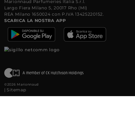
Marionnaud Parfumeries Italia S.r.l.
Largo Fiera Milano 5, 20017 Rho (MI)
REA Milano 1650024 con P.IVA 13425220152.
SCARICA LA NOSTRA APP
©2026 Marionnaud
|
Sitemap