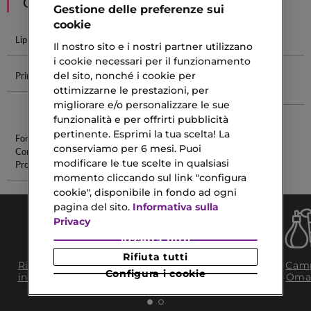
CONSIGLIATI PER TE
Gestione delle preferenze sui
cookie
Lip Gloss
Lip Plump
Filler Lips
Lip Liner
Il nostro sito e i nostri partner utilizzano
i cookie necessari per il funzionamento
del sito, nonché i cookie per
Primer Ciglia
Crema
Profumi
Fondotinta
Opacizzante
Donna Miss
Infaillible
ottimizzarne le prestazioni, per
Pelle Mista
Dior
migliorare e/o personalizzare le sue
funzionalità e per offrirti pubblicità
pertinente. Esprimi la tua scelta! La
Fondotinta
Lift Mascara
conserviamo per 6 mesi. Puoi
Con
modificare le tue scelte in qualsiasi
Protezione 50
momento cliccando sul link "configura
cookie", disponibile in fondo ad ogni
pagina del sito.
Informativa sulla
Privacy
Accetta tutti
Rifiuta tutti
Consegna Gratuita
Ritiro in negozio
Camp
da 35€​ in 24/48H
Configura i cookie
in 2H
Oma