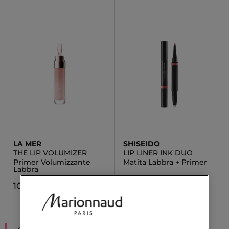
LA MER
SHISEIDO
THE LIP VOLUMIZER
LIP LINER INK DUO
Primer Volumizzante
Matita Labbra + Primer
Labbra
23,90 €
Da
105,00 €