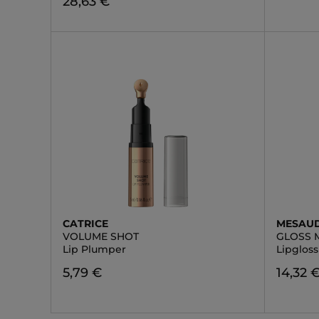
28,63 €
CATRICE
MESAU
VOLUME SHOT
GLOSS 
Lip Plumper
Lipgloss
5,79 €
14,32 