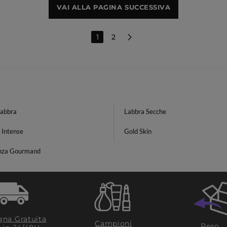
VAI ALLA PAGINA SUCCESSIVA
1
2
Labbra
Labbra Secche
 Intense
Gold Skin
nza Gourmand
na Gratuita
Campioni
Reso