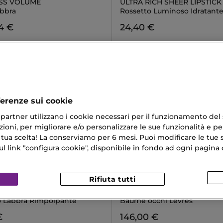
OSS VOLUME
ULTRA RICH SHEER LIPSTICK
abbra
Rossetto Luminoso Idratant
4 €
24,40 €
ferenze sui cookie
ri partner utilizzano i cookie necessari per il funzionamento del
ioni, per migliorare e/o personalizzare le sue funzionalità e per
 tua scelta! La conserviamo per 6 mesi. Puoi modificare le tue s
link "configura cookie", disponibile in fondo ad ogni pagina d
Rifiuta tutti
SISLEY
LIP-BALM
BAUME EFFICACE
 Labbra Rimpolpante
Baume occhi Levres
€
146,00 €