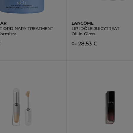
TAR
LANCÔME
T ORDINARY TREATMENT
LIP IDÔLE JUICYTREAT
formista
Oil In Gloss
€
28,53 €
Da