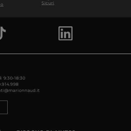
Sicuri
to
ì 9:30-18:30
0.914.998
enti@marionnaud.it