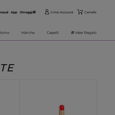
nnaud
App
Omaggi🎁
Il mio Account
Carrello
Uomo
Marche
Capelli
🎁 Idee Regalo
TE