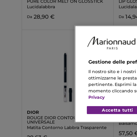
PURE COLOR MELT ON GLOSSTICK
LIP GL
Lucidalabbra
Lucidal
28,90 €
14,9
Da
Da
Gestione delle pre
Il nostro sito e i nost
ottimizzarne le prestaz
pertinente. Esprimi la
momento cliccando sul 
Privacy
Accetta tutti
DIOR
SISLEY
ROUGE DIOR CONTOUR
PHYTO 
UNIVERSALE
Balsamo
Matita Contorno Labbra Trasparente
57,50 