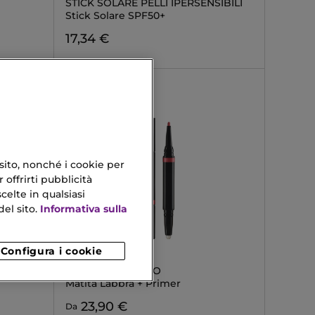
STICK SOLARE PELLI IPERSENSIBILI
e
Stick Solare SPF50+
17,34 €
 sito, nonché i cookie per
 offrirti pubblicità
celte in qualsiasi
el sito.
Informativa sulla
Configura i cookie
SHISEIDO
LIP LINER INK DUO
Matita Labbra + Primer
23,90 €
Da