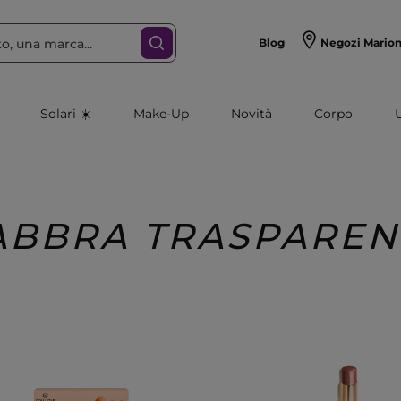
Blog
Negozi Mario
Solari ☀️
Make-Up
Novità
Corpo
ABBRA TRASPAREN