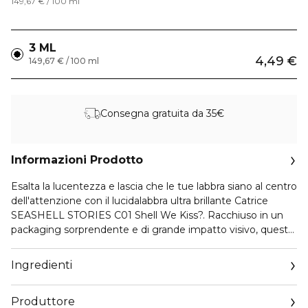
149,67 € / 100 ml
3 ML
4,49 €
149,67 € / 100 ml
Consegna gratuita da 35€
Informazioni Prodotto
Esalta la lucentezza e lascia che le tue labbra siano al centro
dell'attenzione con il lucidalabbra ultra brillante Catrice
SEASHELL STORIES C01 Shell We Kiss?. Racchiuso in un
packaging sorprendente e di grande impatto visivo, questo
gloss è un vero pezzo di tendenza prima ancora di
applicarlo. La tonalità rosata trasparente dona una coprenza
Ingredienti
leggera con un finish brillante e ultra glossy che cattura
magnificamente la luce. La texture gloss scorre sulle labbra,
Produttore
lasciandole levigate, luminose e naturalmente curate –