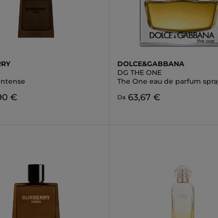
RRY
DOLCE&GABBANA
DG THE ONE
Intense
The One eau de parfum spra
90 €
63,67 €
Da