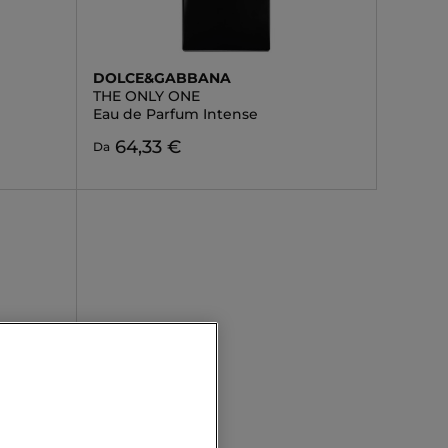
DOLCE&GABBANA
THE ONLY ONE
Eau de Parfum Intense
64,33 €
Da