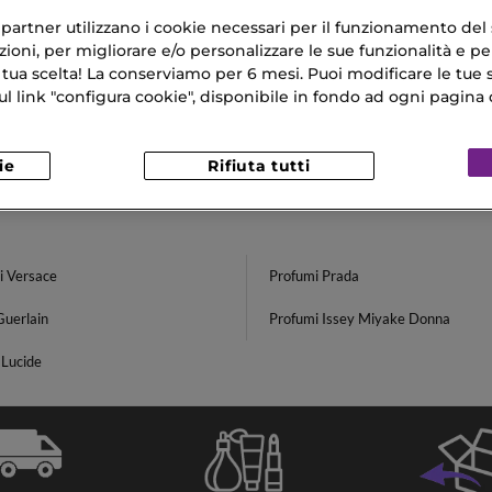
IN
CHANEL
ri partner utilizzano i cookie necessari per il funzionamento del
E ROYALE
N°1 DE CHANEL
ioni, per migliorare e/o personalizzare le sue funzionalità e per
sing & Fortifying Care
L'EAU ROUGE
oo
 tua scelta! La conserviamo per 6 mesi. Puoi modificare le tue s
137,90 €
link "configura cookie", disponibile in fondo ad ogni pagina d
€
ie
Rifiuta tutti
i Versace
Profumi Prada
Guerlain
Profumi Issey Miyake Donna
 Lucide