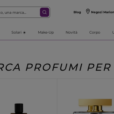
Blog
Negozi Mario
Solari ☀️
Make-Up
Novità
Corpo
RCA PROFUMI PER