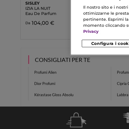
SISLEY
GUERLA
Il nostro sito e i nost
IZIA LA NUIT
ABEILL
ottimizzarne le prestaz
Eau De Parfum
Revitali
Shamp
pertinente. Esprimi la
104,00 €
Da
momento cliccando sul 
60,67 
Privacy
Configura i cook
CONSIGLIATI PER TE
Profumi Alien
Profum
Dior Profumi
Cipria 
Kérastase Gloss Absolu
Labbra