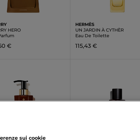
RRY
HERMÈS
RY HERO
UN JARDIN À CYTHÈR
Parfum
Eau De Toilette
50 €
115,43 €
ferenze sui cookie