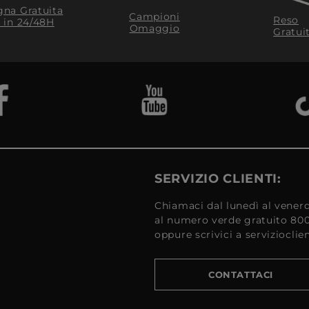
na Gratuita
Campioni
Reso
​ in 24/48H
Omaggio
Gratui
SERVIZIO CLIENTI:
Chiamaci dal lunedì al venerd
al numero verde gratuito 80
oppure scrivici a serviziocli
CONTATTACI