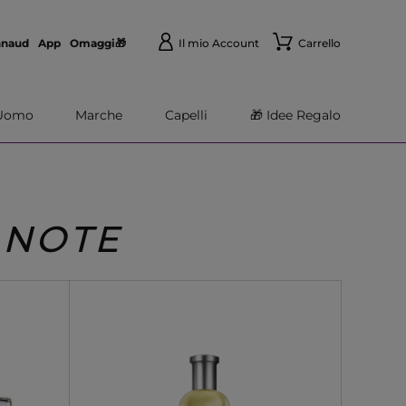
nnaud
App
Omaggi🎁
Il mio Account
Carrello
Uomo
Marche
Capelli
🎁 Idee Regalo
 NOTE