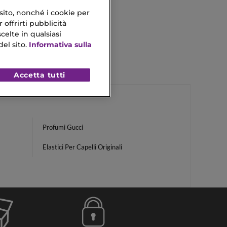
 sito, nonché i cookie per
 offrirti pubblicità
celte in qualsiasi
el sito.
Informativa sulla
Accetta tutti
Profumi Gucci
Elastici Per Capelli Originali