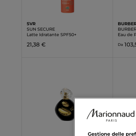
SVR
BURBE
SUN SECURE
BURBER
Latte Idratante SPF50+
Eau de 
21,38 €
103,
Da
Gestione delle pre