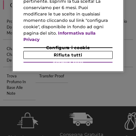
pertinente. Esprimi la tua scelta! La
CONSIGLIATI PER TE
conserviamo per 6 mesi. Puoi
modificare le tue scelte in qualsiasi
momento cliccando sul link "configura
Profumi
Sauvage Eau
Miss Dior Eau
Acqua Di Gio
cookie", disponibile in fondo ad ogni
Donna
De Parfum
De Parfum
Eau De
pagina del sito.
Informativa sulla
Moschino
Parfum
Privacy
Configura i cookie
Chanel
Maschera In
Bottiglie Di
Olio Corpo
Chance Eau
Crema
Vetro Per
Per Pelle
Rifiuta tutti
De Parfum
Profumi
Secca
Accetta tutti
Trova
Transfer Proof
Profumo In
Base Alle
Note
Consegna Gratuita