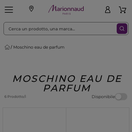
Ordina per
Filtra
Moschino eau de parfum
Make-up
Profumi
🎁 Idee
Corpo
Uomo
Marche
Capelli
Regalo
MOSCHINO EAU DE
PARFUM
Disponibile
6 Prodotto/i