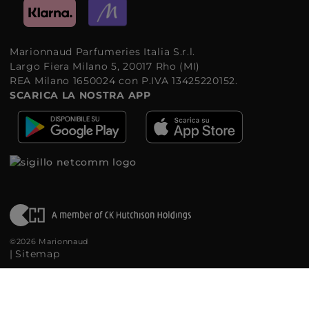
Marionnaud Parfumeries Italia S.r.l.
Largo Fiera Milano 5, 20017 Rho (MI)
REA Milano 1650024 con P.IVA 13425220152.
SCARICA LA NOSTRA APP
©2026 Marionnaud
|
Sitemap