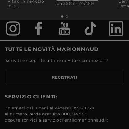
Ritiro in negozio
Camp
da 35€​ in 24/48H
in 2H
Oma
TUTTE LE NOVITÀ MARIONNAUD
Iscriviti e scopri le ultime novità e promozioni!
REGISTRATI
SERVIZIO CLIENTI:
Chiamaci dal lunedì al venerdì 9:30-18:30
al numero verde gratuito 800.914.998
oppure scrivici a servizioclienti@marionnaud.it