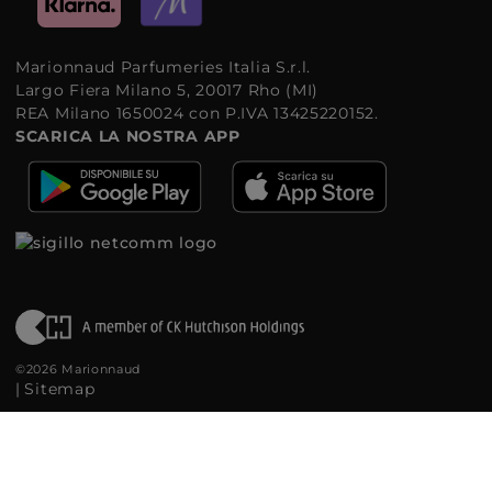
Marionnaud Parfumeries Italia S.r.l.
Largo Fiera Milano 5, 20017 Rho (MI)
REA Milano 1650024 con P.IVA 13425220152.
SCARICA LA NOSTRA APP
©2026 Marionnaud
|
Sitemap