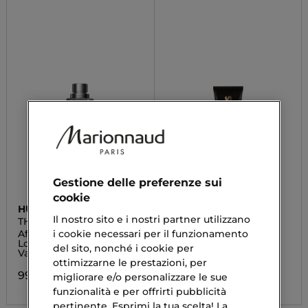
Gestione delle preferenze sui
cookie
HUGO BOSS
HUGO BOSS
Il nostro sito e i nostri partner utilizzano
THE SCENT
THE SCENT
i cookie necessari per il funzionamento
After Shave Lotion -
Shower Gel
Lozione Dopo Barba
del sito, nonché i cookie per
Vapo
46,50 €
ottimizzarne le prestazioni, per
99,50 €
migliorare e/o personalizzare le sue
funzionalità e per offrirti pubblicità
pertinente. Esprimi la tua scelta! La