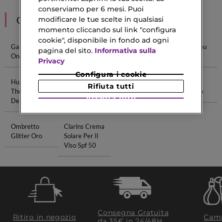
conserviamo per 6 mesi. Puoi
CONSIGLIATI PER TE
modificare le tue scelte in qualsiasi
momento cliccando sul link "configura
cookie", disponibile in fondo ad ogni
Gabbana The
Ricariche Tre
The One For
The One Eau
pagina del sito.
Informativa sulla
One
Men
De Parfum
Privacy
Configura i cookie
Hugo Boss
Profumi
Homme Eau
Vitamina A
Rifiuta tutti
The Scent Eau
Eleganti Per
De Toilette
Crema Viso
Accetta tutti
De Parfum
Uomo
Ombretto
Clarins Crema
Glitter Oro
Solare Per Il
Viso Spf 50
Consegna Gratuita
Ritiro in negozio
Camp
da 35€​ in 24/48H