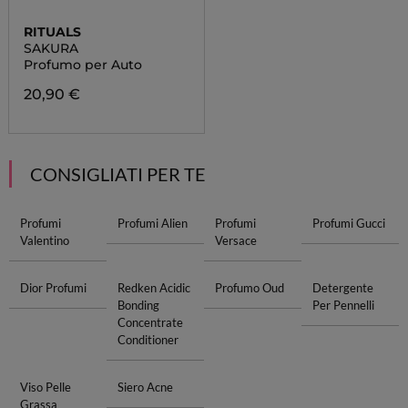
RITUALS
SAKURA
Profumo per Auto
20,90 €
CONSIGLIATI PER TE
Profumi
Profumi Alien
Profumi
Profumi Gucci
Valentino
Versace
Dior Profumi
Redken Acidic
Profumo Oud
Detergente
Bonding
Per Pennelli
Concentrate
Conditioner
Viso Pelle
Siero Acne
Grassa