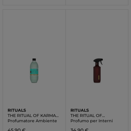
RITUALS
RITUALS
THE RITUAL OF KARMA
THE RITUAL OF
FRAGRANCE STICKS
AYURVEDA
Profumatore Ambiente
Profumo per Interni
45,90 €
34,90 €