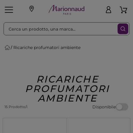
Ordina per
Filtra
Ricariche profumatori ambiente
Make-up
Profumi
🎁 Idee
Corpo
Uomo
Marche
Capelli
Regalo
RICARICHE
PROFUMATORI
AMBIENTE
Disponibile
15 Prodotto/i