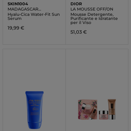
SKIN1004
DIOR
MADAGASCAR
LA MOUSSE OFF/ON
CENTELLA
Hyalu-Cica Water-Fit Sun
Mousse Detergente,
Serum
Purificante e Idratante
per il Viso
19,99 €
51,03 €