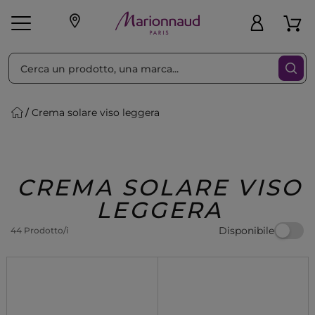
Ordina per
Filtra
Crema solare viso leggera
Make-up
Profumi
🎁 Idee
Corpo
Uomo
Marche
Capelli
Regalo
CREMA SOLARE VISO
LEGGERA
Disponibile
44 Prodotto/i