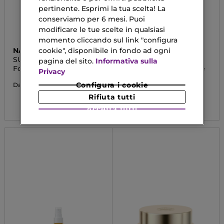
pertinente. Esprimi la tua scelta! La
conserviamo per 6 mesi. Puoi
modificare le tue scelte in qualsiasi
momento cliccando sul link "configura
cookie", disponibile in fondo ad ogni
NAJ OLEARI
SVR
SUN ADDICTION CREAM
DENSITIUM
pagina del sito.
Informativa sulla
COMPACT FOUNDATION
Fondotinta
Crema Anti-Età Globale
Privacy
Effetto Liftante Ultra-
Nutriente con SPF30
17,50 €
Configura i cookie
Da
Rifiuta tutti
31,50 €
Da
Accetta tutti