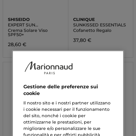
SHISEIDO
CLINIQUE
EXPERT SUN
SUNKISSED ESSENTIALS
PROTECTOR
Crema Solare Viso
Cofanetto Regalo
SPF50+
37,80 €
28,60 €
Gestione delle preferenze sui
cookie
Il nostro sito e i nostri partner utilizzano
i cookie necessari per il funzionamento
del sito, nonché i cookie per
ottimizzarne le prestazioni, per
migliorare e/o personalizzare le sue
funzionalità e per offrirti pubblicità