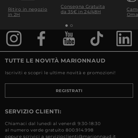
Consegna Gratuita
Ritiro in negozio
Camp
da 35€​ in 24/48H
in 2H
Oma
TUTTE LE NOVITÀ MARIONNAUD
Iscriviti e scopri le ultime novità e promozioni!
REGISTRATI
SERVIZIO CLIENTI:
Chiamaci dal lunedì al venerdì 9:30-18:30
al numero verde gratuito 800.914.998
oppure scrivici a servizioclienti@marionnaud.it