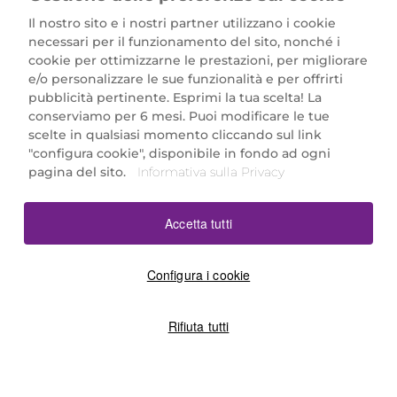
Il nostro sito e i nostri partner utilizzano i cookie
necessari per il funzionamento del sito, nonché i
cookie per ottimizzarne le prestazioni, per migliorare
e/o personalizzare le sue funzionalità e per offrirti
Marionnaud Parfumeries Italia S.r.l.
pubblicità pertinente. Esprimi la tua scelta! La
Largo Fiera Milano 5, 20017 Rho (MI)
conserviamo per 6 mesi. Puoi modificare le tue
REA Milano 1650024 con P.IVA 13425220152.
scelte in qualsiasi momento cliccando sul link
SCARICA LA NOSTRA APP
"configura cookie", disponibile in fondo ad ogni
pagina del sito.
Informativa sulla Privacy
Accetta tutti
Configura i cookie
Rifiuta tutti
©2026 Marionnaud
|
Sitemap