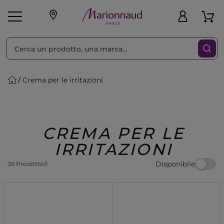
Ordina per
Filtra
Crema per le irritazioni
Make-up
Profumi
🎁 Idee
Corpo
Uomo
Marche
Capelli
Regalo
CREMA PER LE
IRRITAZIONI
Disponibile
36 Prodotto/i