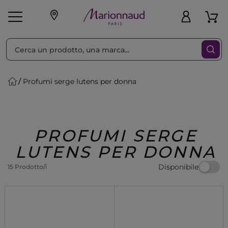
Ordina per
Filtra
Profumi serge lutens per donna
Make-up
Profumi
🎁 Idee
Corpo
Uomo
Marche
Capelli
Regalo
PROFUMI SERGE
LUTENS PER DONNA
Disponibile
15 Prodotto/i