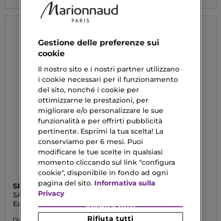
Gestione delle preferenze sui
cookie
Il nostro sito e i nostri partner utilizzano
i cookie necessari per il funzionamento
del sito, nonché i cookie per
ottimizzarne le prestazioni, per
migliorare e/o personalizzare le sue
funzionalità e per offrirti pubblicità
pertinente. Esprimi la tua scelta! La
conserviamo per 6 mesi. Puoi
modificare le tue scelte in qualsiasi
momento cliccando sul link "configura
cookie", disponibile in fondo ad ogni
pagina del sito.
Informativa sulla
SERGE LUTENS
SERGE LUTENS
Privacy
SANTAL MAJUSCULE
LE PERCE-VENT
Eau De Parfum
Eau De Parfum
Accetta tutti
Rifiuta tutti
134,74 €
133,20 €
Da
Da