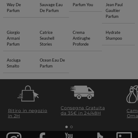
Way De
Sauvage Eau
Parfum You
Jean Paul
Parfum
De Parfum
Gaultier
Parfum
Giorgio
Catrice
Crema
Hydrate
Armani
Seashell
Antirughe
Shampoo
Parfum
Stories
Profonde
Asciuga
Ocean Eau De
Smalto
Parfum
Consegna Gratuita
Ritiro in negozio
Camp
da 35€​ in 24/48H
in 2H
Oma