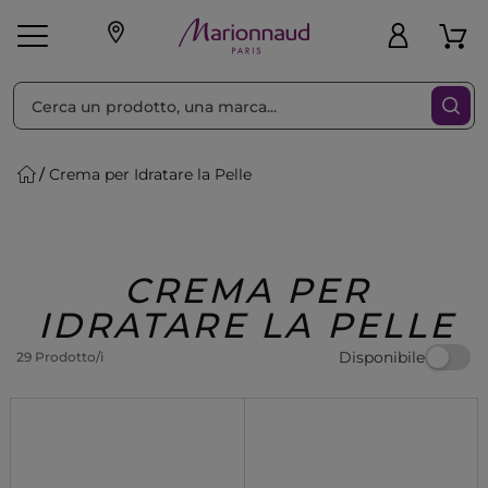
Ordina per
Filtra
Crema per Idratare la Pelle
Make-up
Profumi
🎁 Idee
Corpo
Uomo
Marche
Capelli
Regalo
CREMA PER
IDRATARE LA PELLE
Disponibile
29 Prodotto/i