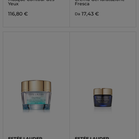
Yeux
Fresca
116,80 €
17,43 €
Da
ESTÉE LAUDER
ESTÉE LAUDER