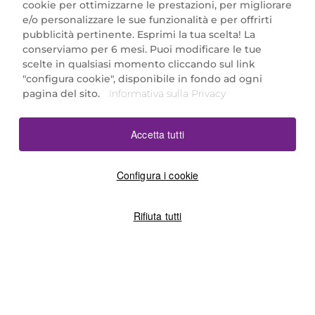
cookie per ottimizzarne le prestazioni, per migliorare
e/o personalizzare le sue funzionalità e per offrirti
Marionnaud Parfumeries Italia S.r.l.
pubblicità pertinente. Esprimi la tua scelta! La
Largo Fiera Milano 5, 20017 Rho (MI)
conserviamo per 6 mesi. Puoi modificare le tue
REA Milano 1650024 con P.IVA 13425220152.
scelte in qualsiasi momento cliccando sul link
SCARICA LA NOSTRA APP
"configura cookie", disponibile in fondo ad ogni
pagina del sito.
Informativa sulla Privacy
Accetta tutti
Configura i cookie
Rifiuta tutti
©2026 Marionnaud
|
Sitemap