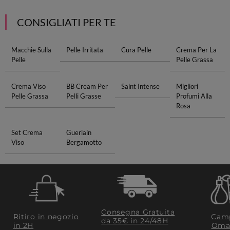
CONSIGLIATI PER TE
Macchie Sulla
Pelle Irritata
Cura Pelle
Crema Per La
Pelle
Pelle Grassa
Crema Viso
BB Cream Per
Saint Intense
Migliori
Pelle Grassa
Pelli Grasse
Profumi Alla
Rosa
Set Crema
Guerlain
Viso
Bergamotto
Consegna Gratuita
Ritiro in negozio
Camp
da 35€​ in 24/48H
in 2H
Oma