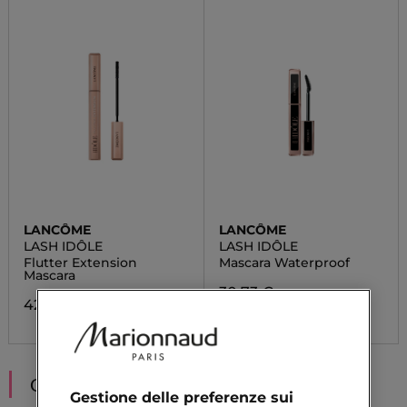
LANCÔME
LANCÔME
LASH IDÔLE
LASH IDÔLE
Flutter Extension
Mascara Waterproof
Mascara
30,73 €
42,90 €
CONSIGLIATI PER TE
Gestione delle preferenze sui