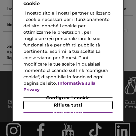
cookie
Lash Lift
Lash Princess
Mascara Lash
Idole Parfum
Il nostro sito e i nostri partner utilizzano
i cookie necessari per il funzionamento
Idole Mascara
Profumi
Shampoo
Eau De
del sito, nonché i cookie per
Dsquared2
Giallo
Toilette 50ml
ottimizzarne le prestazioni, per
migliorare e/o personalizzare le sue
funzionalità e per offrirti pubblicità
Smalto
Siero Viso
pertinente. Esprimi la tua scelta! La
Asciugatura
Anti Rughe
conserviamo per 6 mesi. Puoi
Rapida
modificare le tue scelte in qualsiasi
momento cliccando sul link "configura
cookie", disponibile in fondo ad ogni
pagina del sito.
Informativa sulla
Privacy
Configura i cookie
Consegna Gratuita
Ritiro in negozio
Camp
da 35€​ in 24/48H
Rifiuta tutti
in 2H
Oma
Accetta tutti