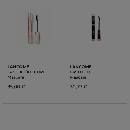
LANCÔME
LANCÔME
LASH IDÔLE CURL
LASH IDÔLE
GODDESS
Mascara
Mascara
35,00 €
30,73 €