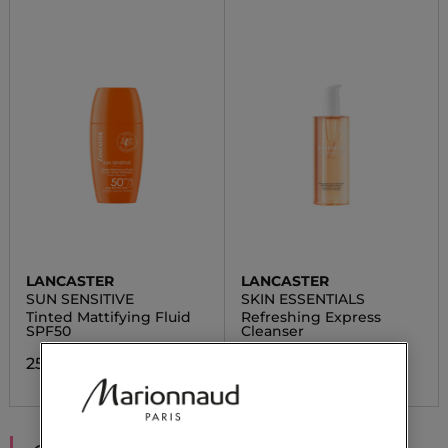
LANCASTER
LANCASTER
SUN SENSITIVE
SKIN ESSENTIALS
Tinted Mattifying Fluid
Refreshing Express
SPF50
Cleanser
25,20 €
35,00 €