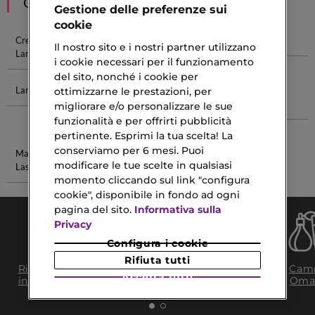
CONSIGLIATI PER TE
Gestione delle preferenze sui
cookie
Crema Solare
Lancaster
Fondotinta
Fluido Viso
Il nostro sito e i nostri partner utilizzano
Lancaster
Profumi
Fluido
i cookie necessari per il funzionamento
del sito, nonché i cookie per
Lancaster Sun
Olio Secco
Rabanne
Astra Lip
ottimizzarne le prestazioni, per
Profumo
Gloss
migliorare e/o personalizzare le sue
Donna
funzionalità e per offrirti pubblicità
pertinente. Esprimi la tua scelta! La
conserviamo per 6 mesi. Puoi
Mascara False
Bb Crema Per
modificare le tue scelte in qualsiasi
Lashes
Il Viso
momento cliccando sul link "configura
cookie", disponibile in fondo ad ogni
pagina del sito.
Informativa sulla
Privacy
Configura i cookie
Rifiuta tutti
Consegna Gratuita
Ritiro in negozio
Camp
da 35€​ in 24/48H
Accetta tutti
in 2H
Oma