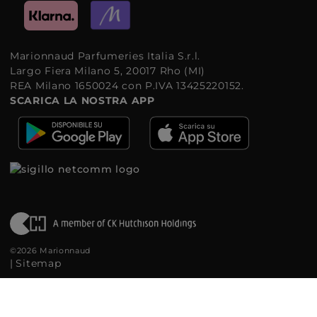
Marionnaud Parfumeries Italia S.r.l.
Largo Fiera Milano 5, 20017 Rho (MI)
REA Milano 1650024 con P.IVA 13425220152.
SCARICA LA NOSTRA APP
©2026 Marionnaud
|
Sitemap