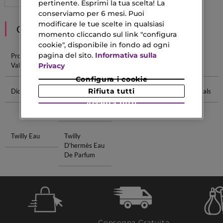
pertinente. Esprimi la tua scelta! La
conserviamo per 6 mesi. Puoi
modificare le tue scelte in qualsiasi
CONSIGLIATI PER TE
momento cliccando sul link "configura
cookie", disponibile in fondo ad ogni
pagina del sito.
Informativa sulla
Profumi
Profumi
Ck Profumi
Profumi
Privacy
Valentino
Versace
Montblanc
Configura i cookie
Rifiuta tutti
Dior Profumi
Donna
Crema Giorno
Doccia Rituals
Narciso
Spf 50
Accetta tutti
Bianco
Twilly Eau
Twilly
D'hermès Eau
De Parfum
Consegna Gratuita