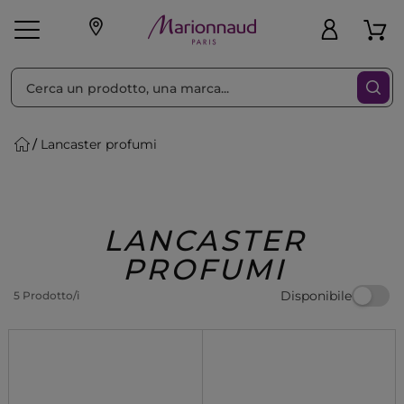
Ordina per
Filtra
Lancaster profumi
Make-up
Profumi
🎁 Idee
Corpo
Uomo
Marche
Capelli
Regalo
LANCASTER
PROFUMI
Disponibile
5 Prodotto/i