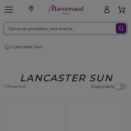
Ordina per
Filtra
Lancaster Sun
Make-up
Profumi
🎁 Idee
Corpo
Uomo
Marche
Capelli
Regalo
LANCASTER SUN
Disponibile
7 Prodotto/i