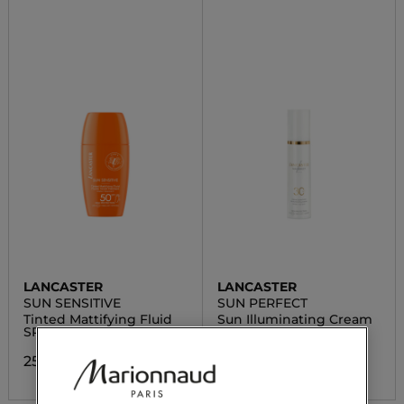
LANCASTER
LANCASTER
SUN SENSITIVE
SUN PERFECT
Tinted Mattifying Fluid
Sun Illuminating Cream
SPF50
SPF30
25,20 €
38,89 €