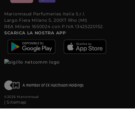
Marionnaud Parfumeries Italia S.r.l.
Largo Fiera Milano 5, 20017 Rho (MI)
REA Milano 1650024 con P.IVA 13425220152.
SCARICA LA NOSTRA APP
©2026 Marionnaud
|
Sitemap