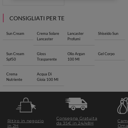
CONSIGLIATI PER TE
Sun Cream
Crema Solare
Lancaster
Shiseido Sun
Lancaster
Profumi
Sun Cream
Gloss
Olio Argan
Gel Corpo
Spf50
Trasparente
100 Ml
Crema
Acqua Di
Nutriente
Gioia 100 Ml
Consegna Gratuita
Ritiro in negozio
Camp
da 35€​ in 24/48H
in 2H
Oma